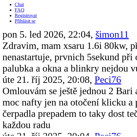
Chat
FAQ
Registrovat
Přihlásit se
pon 5. led 2026, 22:04,
šimon11
Zdravim, mam xsaru 1.6i 80kw, při 
nenastartuje, prvnich 5sekund při 
palubka a okna a blinkry nejdou v
úte 21. říj 2025, 20:08,
Peci76
Omlouvám se ještě jednou 2 Bari 
moc nafty jen na otočení klicku 
čerpadla prepadem to taky dost te
každou radu
úte 21. říj 2025, 20:04,
Peci76