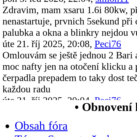
Zdravim, mam xsaru 1.6i 80kw, při 
nenastartuje, prvnich 5sekund při 
palubka a okna a blinkry nejdou v
úte 21. říj 2025, 20:08,
Peci76
Omlouvám se ještě jednou 2 Bari 
moc nafty jen na otočení klicku 
čerpadla prepadem to taky dost te
každou radu
úte 21. říj 2025, 20:04,
Peci76
• Obnovení
Dobrý večer všem chtěl bych se op
xsara picasso 2.0 hdi když ji vstri
Obsah fóra
chytne na drc nové čerpadlo v nád