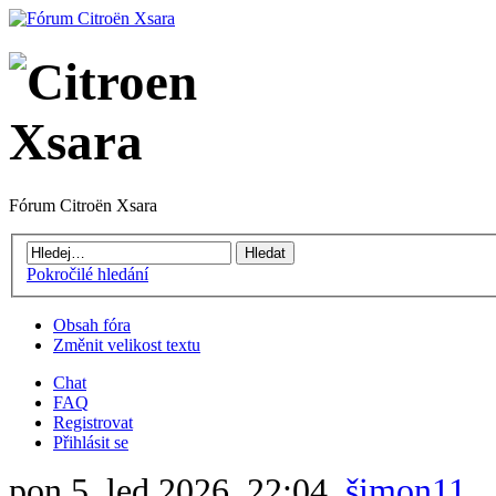
Fórum Citroën Xsara
Pokročilé hledání
Obsah fóra
Změnit velikost textu
Chat
FAQ
Registrovat
Přihlásit se
pon 5. led 2026, 22:04,
šimon11