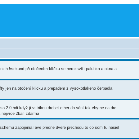
rvnich 5sekund při otočením klíčku se nerozsvítí palubka a okna a
ty jen na otočení klicku a prepadem z vysokotlakeho čerpadla
o 2.0 hdi když ji vstriknu drobet ether do sání tak chytne na drc
a nejvíce 2bari zdarma
chému zapojenia ľavé predné dvere prechodu to čo som tu našiel