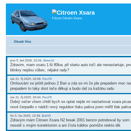
Fórum Citroën Xsara
Obsah fóra
pon 5. led 2026, 22:04,
šimon11
Zdravim, mam xsaru 1.6i 80kw, při startu auto točí ale nenastartuje, p
blinkry nejdou vůbec, nějaké rady?
úte 21. říj 2025, 20:08,
Peci76
Omlouvám se ještě jednou 2 Bari a zda se mi že jde prepadem moc naf
prepadem to taky dost teče děkuji a budu rád za každou radu
úte 21. říj 2025, 20:04,
Peci76
Dobrý večer všem chtěl bych se optat nejde mi nastartovat xsara picass
nové čerpadlo v nádrži nový regulátor tlaku paliva jsem měřil tlak paliv
čtv 5. čer 2025, 13:38,
Bob55
Zdravým mám Citroen Xsara N2 break 2001 benzin potreboval by som s
nesedí s mojim konektorom a ani čísla káblov pomôže niekto dik