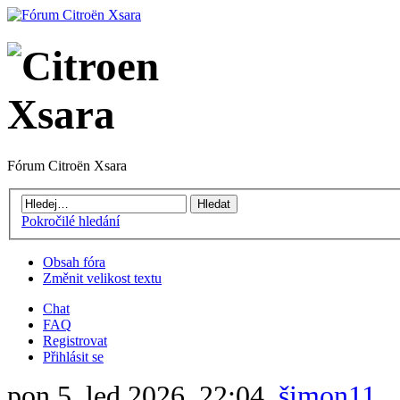
Fórum Citroën Xsara
Pokročilé hledání
Obsah fóra
Změnit velikost textu
Chat
FAQ
Registrovat
Přihlásit se
pon 5. led 2026, 22:04,
šimon11