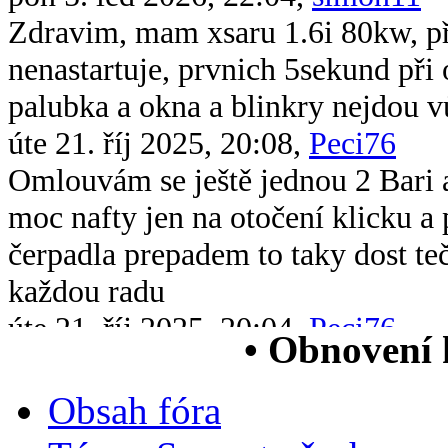
Zdravim, mam xsaru 1.6i 80kw, při 
nenastartuje, prvnich 5sekund při 
palubka a okna a blinkry nejdou v
úte 21. říj 2025, 20:08,
Peci76
Omlouvám se ještě jednou 2 Bari 
moc nafty jen na otočení klicku 
čerpadla prepadem to taky dost te
každou radu
úte 21. říj 2025, 20:04,
Peci76
• Obnovení
Dobrý večer všem chtěl bych se op
xsara picasso 2.0 hdi když ji vstri
Obsah fóra
chytne na drc nové čerpadlo v nád