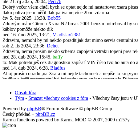
úte 21. říj 2025, 20:04,
Peci76
Dobrý večer všem chtěl bych se optat nejde mi nastartovat xsara picas
tlaku paliva jsem měřil tlak paliva nejvíce 2bari zdarma
čtv 5. čer 2025, 13:38,
Bob55
Zdravým mám Citroen Xsara N2 break 2001 benzin potreboval by som 
káblov pomôže niekto dik
ned 16. úno 2025, 13:21,
Vladislav2381
Zdravim, nemohl by mi nekdo poradit jak dat mimo servis centralni za
sob 2. lis 2024, 23:36,
Dehet
Zdravim, nema prosim nekdo schema zapojeni vetraku topeni pres rel
ned 28. dub 2024, 15:45,
baffy
to: Mak potrebuješ cez diagnostiku zapísať VIN číslo tvojho auta do 
ned 14. dub 2024, 6:28,
Bladfus
Ahoj prosím o radu ,na Xsara mi nejde tachometr a nepíše to km,vyměni
budíky a bsiři restartování bsi jednotky auto opět nastartovalo.Dijagno
pon 11. bře 2024, 19:50,
Mak
Dobrý den. Po demontáži a zpětné montáži originálního radia všechno
Obsah fóra
předem za jakoukoliv radu.
Tým
•
Smazat všechny cookies z fóra
• Všechny časy jsou v U
úte 31. říj 2023, 13:39,
Vafle_2001cz
Zdravím, neřešil někdo vylepšení Xsary? Konkrétně výměna zadních m
Powered by
phpBB
® Forum Software © phpBB Group
čtv 20. črc 2023, 13:34,
scorpick
Český překlad –
phpBB.cz
Ahoj všichni, mám problém u mé Xsary break N2 2004 1.6 16V 80kw. St
Karma functions powered by Karma MOD © 2007, 2009 m157y
nic..jinak jdou světla, směrovky, akorát to neukazuje palubak. V servi
čtv 20. črc 2023, 13:29,
scorpick
Ahoj všichni, mám problém u mé Xsary break N2 2004 1.6 16V 80k