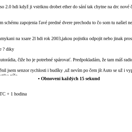
so 2.0 hdi když ji vstriknu drobet ether do sání tak chytne na drc nové 
schému zapojenia ľavé predné dvere prechodu to čo som tu našiel nes
mykani na xsare 2l hdi rok 2003,jakou pojistku odpojit nebo jinak pro
e ? diky
autorádia, čiže ho je potrebné spárovať. Predpokladám, že tam máš radi
l jsem senzor rychlosti i budíky ,už nevím po čem jít Auto se už i vyp
stika píše
• Obnovení každých
15
sekund
 funguje normálně ale rádio vydáva neusrále přerušovaný ton. Vědel b
TC + 1 hodina
anuálních oken za elektrická okna a levé zpětné zrcátko manuální za 
ále mi svítí všechny výstražné kontrolky na přístrojové desce ale nej
su nemůžou zjistit příčinu.
w.