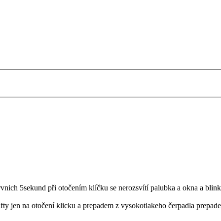
prvnich 5sekund při otočením klíčku se nerozsvítí palubka a okna a blin
ty jen na otočení klicku a prepadem z vysokotlakeho čerpadla prepadem