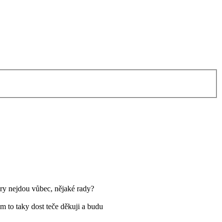
kry nejdou vůbec, nějaké rady?
 to taky dost teče děkuji a budu