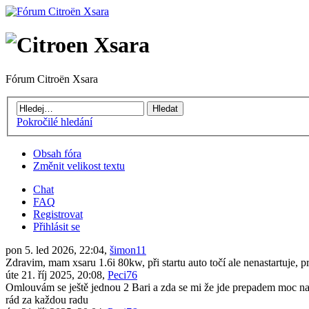
Fórum Citroën Xsara
Pokročilé hledání
Obsah fóra
Změnit velikost textu
Chat
FAQ
Registrovat
Přihlásit se
pon 5. led 2026, 22:04,
šimon11
Zdravim, mam xsaru 1.6i 80kw, při startu auto točí ale nenastartuje, 
úte 21. říj 2025, 20:08,
Peci76
Omlouvám se ještě jednou 2 Bari a zda se mi že jde prepadem moc naf
rád za každou radu