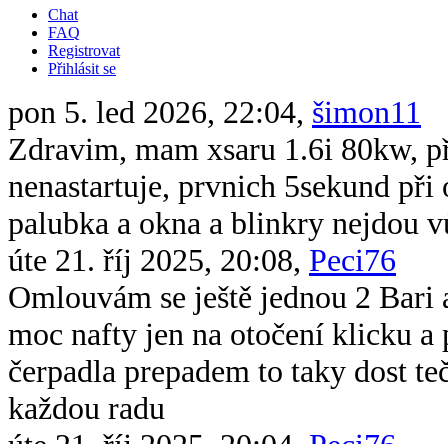
Chat
FAQ
Registrovat
Přihlásit se
pon 5. led 2026, 22:04,
šimon11
Zdravim, mam xsaru 1.6i 80kw, při 
nenastartuje, prvnich 5sekund při 
palubka a okna a blinkry nejdou v
úte 21. říj 2025, 20:08,
Peci76
Omlouvám se ještě jednou 2 Bari 
moc nafty jen na otočení klicku 
čerpadla prepadem to taky dost te
každou radu
úte 21. říj 2025, 20:04,
Peci76