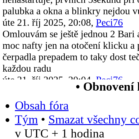
palubka a okna a blinkry nejdou v
úte 21. říj 2025, 20:08,
Peci76
Omlouvám se ještě jednou 2 Bari 
moc nafty jen na otočení klicku 
čerpadla prepadem to taky dost te
každou radu
úte 21. říj 2025, 20:04,
Peci76
• Obnovení
Dobrý večer všem chtěl bych se op
xsara picasso 2.0 hdi když ji vstri
Obsah fóra
chytne na drc nové čerpadlo v nád
Tým
•
Smazat všechny co
paliva jsem měřil tlak paliva nejv
v UTC + 1 hodina
čtv 5. čer 2025, 13:38,
Bob55