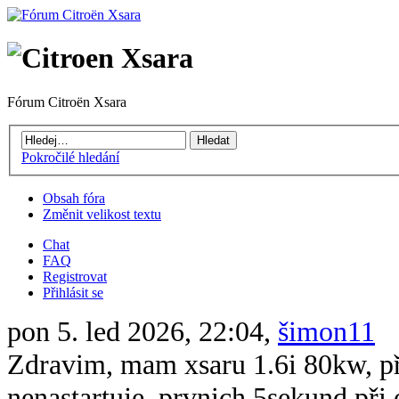
Fórum Citroën Xsara
Pokročilé hledání
Obsah fóra
Změnit velikost textu
Chat
FAQ
Registrovat
Přihlásit se
pon 5. led 2026, 22:04,
šimon11
Zdravim, mam xsaru 1.6i 80kw, při 
nenastartuje, prvnich 5sekund při 