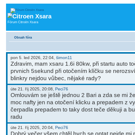
Fórum Citroën Xsara
Obsah fóra
pon 5. led 2026, 22:04,
šimon11
Zdravim, mam xsaru 1.6i 80kw, při startu auto toč
prvnich 5sekund při otočením klíčku se nerozsví
blinkry nejdou vůbec, nějaké rady?
úte 21. říj 2025, 20:08,
Peci76
Omlouvám se ještě jednou 2 Bari a zda se mi ž
moc nafty jen na otočení klicku a prepadem z v
čerpadla prepadem to taky dost teče děkuji a b
radu
úte 21. říj 2025, 20:04,
Peci76
Dobrý večer všem chtěl bych se optat nejde mi 