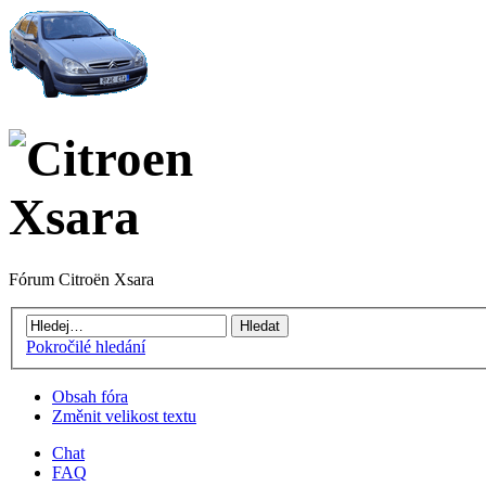
Fórum Citroën Xsara
Pokročilé hledání
Obsah fóra
Změnit velikost textu
Chat
FAQ