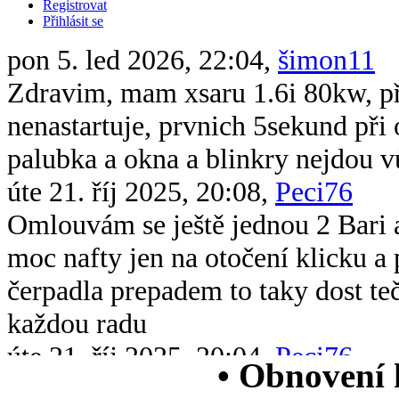
Registrovat
Přihlásit se
pon 5. led 2026, 22:04,
šimon11
Zdravim, mam xsaru 1.6i 80kw, při 
nenastartuje, prvnich 5sekund při 
palubka a okna a blinkry nejdou v
úte 21. říj 2025, 20:08,
Peci76
Omlouvám se ještě jednou 2 Bari 
moc nafty jen na otočení klicku 
čerpadla prepadem to taky dost te
každou radu
úte 21. říj 2025, 20:04,
Peci76
• Obnovení
Dobrý večer všem chtěl bych se op