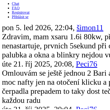
Chat
FAQ
Registrovat
Přihlásit se
pon 5. led 2026, 22:04,
šimon11
Zdravim, mam xsaru 1.6i 80kw, při 
nenastartuje, prvnich 5sekund při 
palubka a okna a blinkry nejdou v
úte 21. říj 2025, 20:08,
Peci76
Omlouvám se ještě jednou 2 Bari 
moc nafty jen na otočení klicku 
čerpadla prepadem to taky dost te
každou radu
úte 21. říj 2025, 20:04,
Peci76