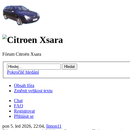
Fórum Citroën Xsara
Pokročilé hledání
Obsah fóra
Změnit velikost textu
Chat
FAQ
Registrovat
Přihlásit se
pon 5. led 2026, 22:04,
šimon11