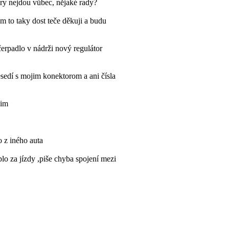
kry nejdou vůbec, nějaké rady?
 to taky dost teče děkuji a budu
čerpadlo v nádrži nový regulátor
edí s mojim konektorom a ani čísla
sim
o z iného auta
lo za jízdy ,piše chyba spojení mezi
y někdo jak se toho zbavit? Díky
elektrické?