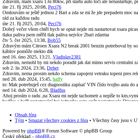
Zdravim, mam xsaru 1.6i 80kw, při startu auto točí ale nenastartuje, 
úte 21. říj 2025, 20:08,
Peci76
Omlouvám se ještě jednou 2 Bari a zda se mi že jde prepadem moc naf
rád za každou radu
úte 21. říj 2025, 20:04,
Peci76
Dobrý večer všem chtěl bych se optat nejde mi nastartovat xsara picas
tlaku paliva jsem měřil tlak paliva nejvíce 2bari zdarma
čtv 5. čer 2025, 13:38,
Bob55
Zdravým mám Citroen Xsara N2 break 2001 benzin potreboval by som 
káblov pomôže niekto dik
ned 16. úno 2025, 13:21,
Vladislav2381
Zdravim, nemohl by mi nekdo poradit jak dat mimo servis centralni za
sob 2. lis 2024, 23:36,
Dehet
Zdravim, nema prosim nekdo schema zapojeni vetraku topeni pres rel
ned 28. dub 2024, 15:45,
baffy
to: Mak potrebuješ cez diagnostiku zapísať VIN číslo tvojho auta do 
ned 14. dub 2024, 6:28,
Bladfus
Ahoj prosím o radu ,na Xsara mi nejde tachometr a nepíše to km,vyměni
budíky a bsiři restartování bsi jednotky auto opět nastartovalo.Dijagno
pon 11. bře 2024, 19:50,
Mak
Dobrý den. Po demontáži a zpětné montáži originálního radia všechno
Obsah fóra
předem za jakoukoliv radu.
Tým
•
Smazat všechny cookies z fóra
• Všechny časy jsou v U
úte 31. říj 2023, 13:39,
Vafle_2001cz
Zdravím, neřešil někdo vylepšení Xsary? Konkrétně výměna zadních m
Powered by
phpBB
® Forum Software © phpBB Group
čtv 20. črc 2023, 13:34,
scorpick
Český překlad –
phpBB.cz