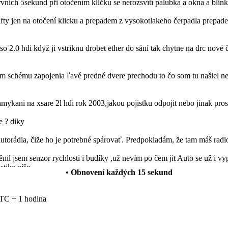
prvnich 5sekund při otočením klíčku se nerozsvítí palubka a okna a blin
ty jen na otočení klicku a prepadem z vysokotlakeho čerpadla prepadem
so 2.0 hdi když ji vstriknu drobet ether do sání tak chytne na drc nové 
schému zapojenia ľavé predné dvere prechodu to čo som tu našiel nes
mykani na xsare 2l hdi rok 2003,jakou pojistku odpojit nebo jinak pro
e ? diky
autorádia, čiže ho je potrebné spárovať. Predpokladám, že tam máš radi
l jsem senzor rychlosti i budíky ,už nevím po čem jít Auto se už i vyp
stika píše
• Obnovení každých
15
sekund
 funguje normálně ale rádio vydáva neusrále přerušovaný ton. Vědel b
TC + 1 hodina
anuálních oken za elektrická okna a levé zpětné zrcátko manuální za 