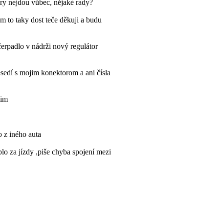
kry nejdou vůbec, nějaké rady?
 to taky dost teče děkuji a budu
čerpadlo v nádrži nový regulátor
edí s mojim konektorom a ani čísla
sim
o z iného auta
lo za jízdy ,piše chyba spojení mezi
y někdo jak se toho zbavit? Díky
elektrické?