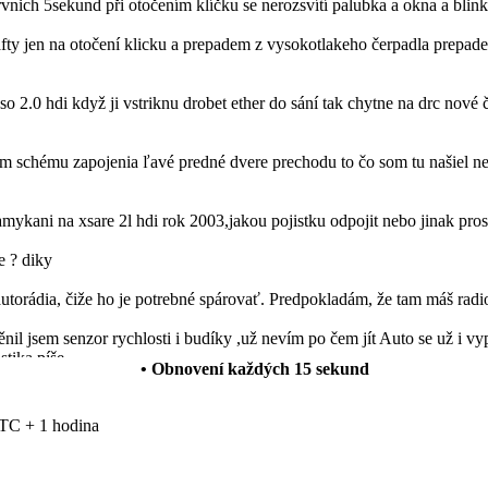
prvnich 5sekund při otočením klíčku se nerozsvítí palubka a okna a blin
ty jen na otočení klicku a prepadem z vysokotlakeho čerpadla prepadem
so 2.0 hdi když ji vstriknu drobet ether do sání tak chytne na drc nové 
schému zapojenia ľavé predné dvere prechodu to čo som tu našiel nes
mykani na xsare 2l hdi rok 2003,jakou pojistku odpojit nebo jinak pro
e ? diky
autorádia, čiže ho je potrebné spárovať. Predpokladám, že tam máš radi
l jsem senzor rychlosti i budíky ,už nevím po čem jít Auto se už i vyp
stika píše
• Obnovení každých
15
sekund
 funguje normálně ale rádio vydáva neusrále přerušovaný ton. Vědel b
TC + 1 hodina
anuálních oken za elektrická okna a levé zpětné zrcátko manuální za 