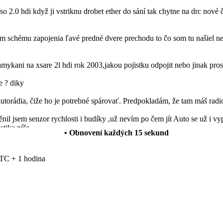
so 2.0 hdi když ji vstriknu drobet ether do sání tak chytne na drc nové 
schému zapojenia ľavé predné dvere prechodu to čo som tu našiel nes
mykani na xsare 2l hdi rok 2003,jakou pojistku odpojit nebo jinak pro
e ? diky
autorádia, čiže ho je potrebné spárovať. Predpokladám, že tam máš radi
l jsem senzor rychlosti i budíky ,už nevím po čem jít Auto se už i vyp
stika píše
• Obnovení každých
15
sekund
 funguje normálně ale rádio vydáva neusrále přerušovaný ton. Vědel b
TC + 1 hodina
anuálních oken za elektrická okna a levé zpětné zrcátko manuální za 
ále mi svítí všechny výstražné kontrolky na přístrojové desce ale nej
su nemůžou zjistit příčinu.
w.