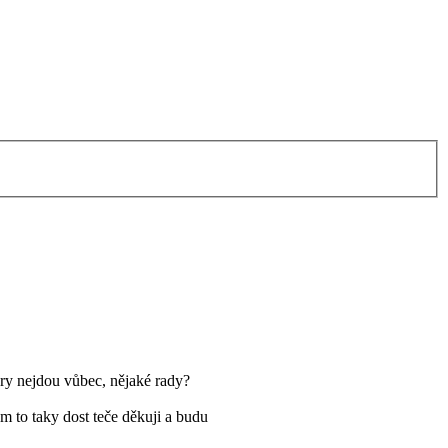
kry nejdou vůbec, nějaké rady?
 to taky dost teče děkuji a budu