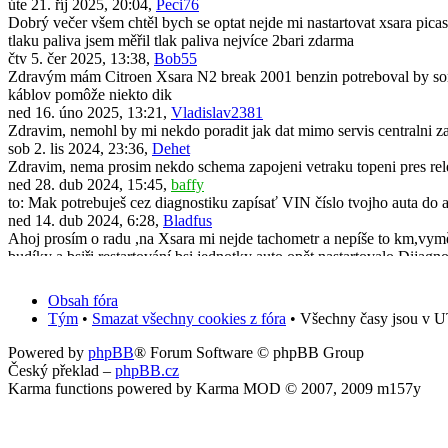
úte 21. říj 2025, 20:04,
Peci76
Dobrý večer všem chtěl bych se optat nejde mi nastartovat xsara picas
tlaku paliva jsem měřil tlak paliva nejvíce 2bari zdarma
čtv 5. čer 2025, 13:38,
Bob55
Zdravým mám Citroen Xsara N2 break 2001 benzin potreboval by som 
káblov pomôže niekto dik
ned 16. úno 2025, 13:21,
Vladislav2381
Zdravim, nemohl by mi nekdo poradit jak dat mimo servis centralni za
sob 2. lis 2024, 23:36,
Dehet
Zdravim, nema prosim nekdo schema zapojeni vetraku topeni pres rel
ned 28. dub 2024, 15:45,
baffy
to: Mak potrebuješ cez diagnostiku zapísať VIN číslo tvojho auta do 
ned 14. dub 2024, 6:28,
Bladfus
Ahoj prosím o radu ,na Xsara mi nejde tachometr a nepíše to km,vyměni
budíky a bsiři restartování bsi jednotky auto opět nastartovalo.Dijagno
pon 11. bře 2024, 19:50,
Mak
Dobrý den. Po demontáži a zpětné montáži originálního radia všechno
Obsah fóra
předem za jakoukoliv radu.
Tým
•
Smazat všechny cookies z fóra
• Všechny časy jsou v U
úte 31. říj 2023, 13:39,
Vafle_2001cz
Zdravím, neřešil někdo vylepšení Xsary? Konkrétně výměna zadních m
Powered by
phpBB
® Forum Software © phpBB Group
čtv 20. črc 2023, 13:34,
scorpick
Český překlad –
phpBB.cz
Ahoj všichni, mám problém u mé Xsary break N2 2004 1.6 16V 80kw. St
Karma functions powered by Karma MOD © 2007, 2009 m157y
nic..jinak jdou světla, směrovky, akorát to neukazuje palubak. V servi
čtv 20. črc 2023, 13:29,
scorpick
Ahoj všichni, mám problém u mé Xsary break N2 2004 1.6 16V 80k