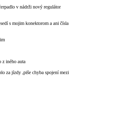
čerpadlo v nádrži nový regulátor
edí s mojim konektorom a ani čísla
sim
o z iného auta
lo za jízdy ,piše chyba spojení mezi
y někdo jak se toho zbavit? Díky
elektrické?
de rychloměr, teplota, prostě