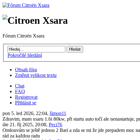
Fórum Citroën Xsara
Pokročilé hledání
Obsah fóra
Změnit velikost textu
Chat
FAQ
Registrovat
Přihlásit se
pon 5. led 2026, 22:04,
šimon11
Zdravim, mam xsaru 1.6i 80kw, při startu auto točí ale nenastartuje, 
úte 21. říj 2025, 20:08,
Peci76
Omlouvám se ještě jednou 2 Bari a zda se mi že jde prepadem moc naf
rád za každou radu