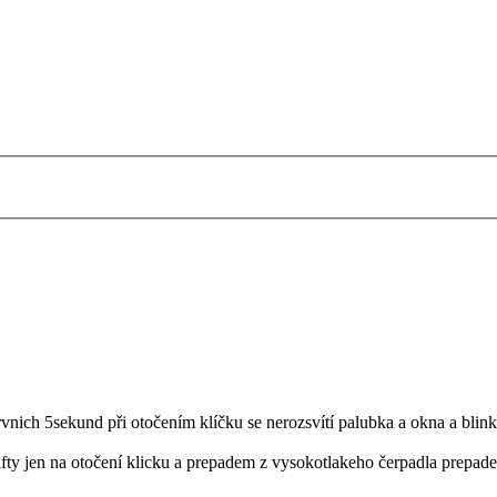
prvnich 5sekund při otočením klíčku se nerozsvítí palubka a okna a blin
ty jen na otočení klicku a prepadem z vysokotlakeho čerpadla prepadem