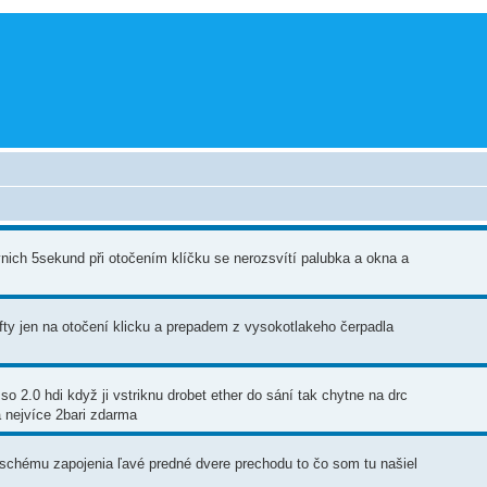
rvnich 5sekund při otočením klíčku se nerozsvítí palubka a okna a
ty jen na otočení klicku a prepadem z vysokotlakeho čerpadla
o 2.0 hdi když ji vstriknu drobet ether do sání tak chytne na drc
a nejvíce 2bari zdarma
chému zapojenia ľavé predné dvere prechodu to čo som tu našiel