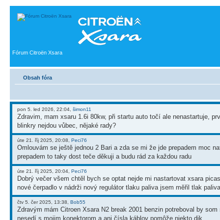
Fórum Citroën Xsara
Obsah fóra
pon 5. led 2026, 22:04,
šimon11
Zdravim, mam xsaru 1.6i 80kw, při startu auto točí ale nenastartuje, p
blinkry nejdou vůbec, nějaké rady?
úte 21. říj 2025, 20:08,
Peci76
Omlouvám se ještě jednou 2 Bari a zda se mi že jde prepadem moc naf
prepadem to taky dost teče děkuji a budu rád za každou radu
úte 21. říj 2025, 20:04,
Peci76
Dobrý večer všem chtěl bych se optat nejde mi nastartovat xsara picass
nové čerpadlo v nádrži nový regulátor tlaku paliva jsem měřil tlak paliv
čtv 5. čer 2025, 13:38,
Bob55
Zdravým mám Citroen Xsara N2 break 2001 benzin potreboval by som s
nesedí s mojim konektorom a ani čísla káblov pomôže niekto dik