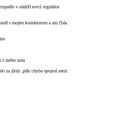
čerpadlo v nádrži nový regulátor
edí s mojim konektorom a ani čísla
sim
o z iného auta
lo za jízdy ,piše chyba spojení mezi
y někdo jak se toho zbavit? Díky
elektrické?
de rychloměr, teplota, prostě