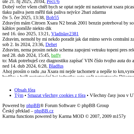
úte 21. říj 2025, 20:04,
Peci76
Dobrý večer všem chtěl bych se optat nejde mi nastartovat xsara picas
tlaku paliva jsem měřil tlak paliva nejvíce 2bari zdarma
čtv 5. čer 2025, 13:38,
Bob55
Zdravým mám Citroen Xsara N2 break 2001 benzin potreboval by som 
káblov pomôže niekto dik
ned 16. úno 2025, 13:21,
Vladislav2381
Zdravim, nemohl by mi nekdo poradit jak dat mimo servis centralni za
sob 2. lis 2024, 23:36,
Dehet
Zdravim, nema prosim nekdo schema zapojeni vetraku topeni pres rel
ned 28. dub 2024, 15:45,
baffy
to: Mak potrebuješ cez diagnostiku zapísať VIN číslo tvojho auta do 
ned 14. dub 2024, 6:28,
Bladfus
Ahoj prosím o radu ,na Xsara mi nejde tachometr a nepíše to km,vyměni
budíky a bsiři restartování bsi jednotky auto opět nastartovalo.Dijagno
pon 11. bře 2024, 19:50,
Mak
Dobrý den. Po demontáži a zpětné montáži originálního radia všechno
Obsah fóra
předem za jakoukoliv radu.
Tým
•
Smazat všechny cookies z fóra
• Všechny časy jsou v U
úte 31. říj 2023, 13:39,
Vafle_2001cz
Zdravím, neřešil někdo vylepšení Xsary? Konkrétně výměna zadních m
Powered by
phpBB
® Forum Software © phpBB Group
čtv 20. črc 2023, 13:34,
scorpick
Český překlad –
phpBB.cz
Ahoj všichni, mám problém u mé Xsary break N2 2004 1.6 16V 80kw. St
Karma functions powered by Karma MOD © 2007, 2009 m157y
nic..jinak jdou světla, směrovky, akorát to neukazuje palubak. V servi
čtv 20. črc 2023, 13:29,
scorpick
Ahoj všichni, mám problém u mé Xsary break N2 2004 1.6 16V 80k