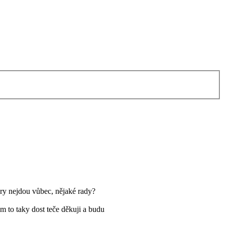
kry nejdou vůbec, nějaké rady?
 to taky dost teče děkuji a budu