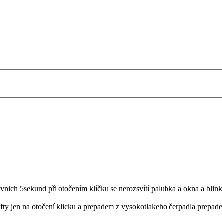
prvnich 5sekund při otočením klíčku se nerozsvítí palubka a okna a blin
ty jen na otočení klicku a prepadem z vysokotlakeho čerpadla prepadem