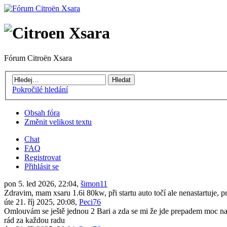
Fórum Citroën Xsara
Pokročilé hledání
Obsah fóra
Změnit velikost textu
Chat
FAQ
Registrovat
Přihlásit se
pon 5. led 2026, 22:04,
šimon11
Zdravim, mam xsaru 1.6i 80kw, při startu auto točí ale nenastartuje, 
úte 21. říj 2025, 20:08,
Peci76
Omlouvám se ještě jednou 2 Bari a zda se mi že jde prepadem moc naf
rád za každou radu