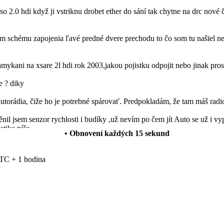
so 2.0 hdi když ji vstriknu drobet ether do sání tak chytne na drc nové 
schému zapojenia ľavé predné dvere prechodu to čo som tu našiel nes
mykani na xsare 2l hdi rok 2003,jakou pojistku odpojit nebo jinak pro
e ? diky
autorádia, čiže ho je potrebné spárovať. Predpokladám, že tam máš radi
l jsem senzor rychlosti i budíky ,už nevím po čem jít Auto se už i vyp
stika píše
• Obnovení každých
15
sekund
 funguje normálně ale rádio vydáva neusrále přerušovaný ton. Vědel b
TC + 1 hodina
anuálních oken za elektrická okna a levé zpětné zrcátko manuální za 
ále mi svítí všechny výstražné kontrolky na přístrojové desce ale nej
su nemůžou zjistit příčinu.
w.