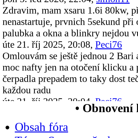
Zdravim, mam xsaru 1.6i 80kw, při 
nenastartuje, prvnich 5sekund při 
palubka a okna a blinkry nejdou v
úte 21. říj 2025, 20:08,
Peci76
Omlouvám se ještě jednou 2 Bari 
moc nafty jen na otočení klicku 
čerpadla prepadem to taky dost te
každou radu
úte 21. říj 2025, 20:04,
Peci76
• Obnovení
Dobrý večer všem chtěl bych se op
xsara picasso 2.0 hdi když ji vstri
Obsah fóra
chytne na drc nové čerpadlo v nád