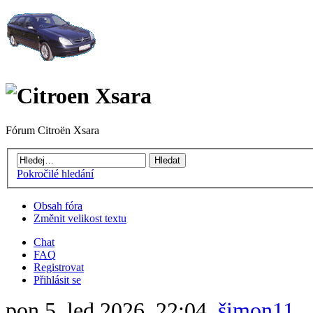
Fórum Citroën Xsara
Pokročilé hledání
Obsah fóra
Změnit velikost textu
Chat
FAQ
Registrovat
Přihlásit se
pon 5. led 2026, 22:04,
šimon11