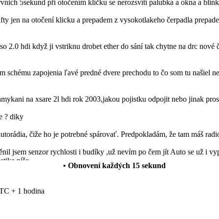
prvnich 5sekund při otočením klíčku se nerozsvítí palubka a okna a blin
ty jen na otočení klicku a prepadem z vysokotlakeho čerpadla prepadem
so 2.0 hdi když ji vstriknu drobet ether do sání tak chytne na drc nové 
schému zapojenia ľavé predné dvere prechodu to čo som tu našiel nes
mykani na xsare 2l hdi rok 2003,jakou pojistku odpojit nebo jinak pro
e ? diky
autorádia, čiže ho je potrebné spárovať. Predpokladám, že tam máš radi
l jsem senzor rychlosti i budíky ,už nevím po čem jít Auto se už i vyp
stika píše
• Obnovení každých
15
sekund
 funguje normálně ale rádio vydáva neusrále přerušovaný ton. Vědel b
TC + 1 hodina
anuálních oken za elektrická okna a levé zpětné zrcátko manuální za 