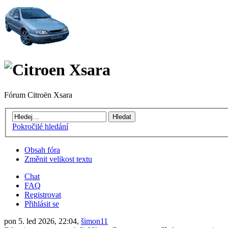
Fórum Citroën Xsara
Pokročilé hledání
Obsah fóra
Změnit velikost textu
Chat
FAQ
Registrovat
Přihlásit se
pon 5. led 2026, 22:04,
šimon11