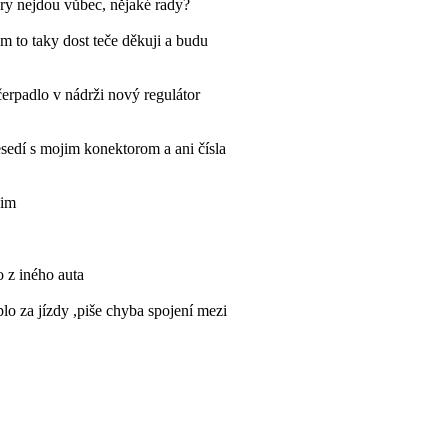
kry nejdou vůbec, nějaké rady?
 to taky dost teče děkuji a budu
čerpadlo v nádrži nový regulátor
edí s mojim konektorom a ani čísla
sim
o z iného auta
lo za jízdy ,piše chyba spojení mezi
y někdo jak se toho zbavit? Díky
elektrické?