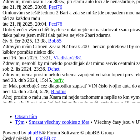
Zdravim, mam xsaru 1.6i 80kw, při startu auto točí ale nenastartuje, 
úte 21. říj 2025, 20:08,
Peci76
Omlouvám se ještě jednou 2 Bari a zda se mi že jde prepadem moc naf
rád za každou radu
úte 21. říj 2025, 20:04,
Peci76
Dobrý večer všem chtěl bych se optat nejde mi nastartovat xsara picas
tlaku paliva jsem měřil tlak paliva nejvíce 2bari zdarma
čtv 5. čer 2025, 13:38,
Bob55
Zdravým mám Citroen Xsara N2 break 2001 benzin potreboval by som 
káblov pomôže niekto dik
ned 16. úno 2025, 13:21,
Vladislav2381
Zdravim, nemohl by mi nekdo poradit jak dat mimo servis centralni za
sob 2. lis 2024, 23:36,
Dehet
Zdravim, nema prosim nekdo schema zapojeni vetraku topeni pres rel
ned 28. dub 2024, 15:45,
baffy
to: Mak potrebuješ cez diagnostiku zapísať VIN číslo tvojho auta do 
ned 14. dub 2024, 6:28,
Bladfus
Ahoj prosím o radu ,na Xsara mi nejde tachometr a nepíše to km,vyměni
budíky a bsiři restartování bsi jednotky auto opět nastartovalo.Dijagno
pon 11. bře 2024, 19:50,
Mak
Dobrý den. Po demontáži a zpětné montáži originálního radia všechno
Obsah fóra
předem za jakoukoliv radu.
Tým
•
Smazat všechny cookies z fóra
• Všechny časy jsou v U
úte 31. říj 2023, 13:39,
Vafle_2001cz
Zdravím, neřešil někdo vylepšení Xsary? Konkrétně výměna zadních m
Powered by
phpBB
® Forum Software © phpBB Group
čtv 20. črc 2023, 13:34,
scorpick
Český překlad –
phpBB.cz