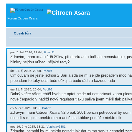
Fórum Citroën Xsara
Obsah fóra
pon 5. led 2026, 22:04,
šimon11
Zdravim, mam xsaru 1.6i 80kw, při startu auto točí ale nenastartuje, p
blinkry nejdou vůbec, nějaké rady?
úte 21. říj 2025, 20:08,
Peci76
Omlouvám se ještě jednou 2 Bari a zda se mi že jde prepadem moc naf
prepadem to taky dost teče děkuji a budu rád za každou radu
úte 21. říj 2025, 20:04,
Peci76
Dobrý večer všem chtěl bych se optat nejde mi nastartovat xsara picass
nové čerpadlo v nádrži nový regulátor tlaku paliva jsem měřil tlak paliv
čtv 5. čer 2025, 13:38,
Bob55
Zdravým mám Citroen Xsara N2 break 2001 benzin potreboval by som s
nesedí s mojim konektorom a ani čísla káblov pomôže niekto dik
ned 16. úno 2025, 13:21,
Vladislav2381
Zdravim, nemohl by mi nekdo poradit jak dat mimo servis centralni zamy