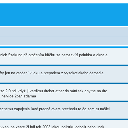
rvnich 5sekund při otočením klíčku se nerozsvítí palubka a okna a
ty jen na otočení klicku a prepadem z vysokotlakeho čerpadla
o 2.0 hdi když ji vstriknu drobet ether do sání tak chytne na drc
a nejvíce 2bari zdarma
chému zapojenia ľavé predné dvere prechodu to čo som tu našiel
kani na xsare 2l hdi rok 2003,jakou pojistku odpojit nebo jinak