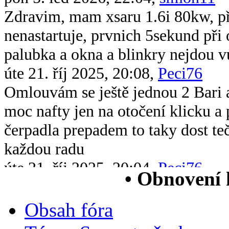
Zdravim, mam xsaru 1.6i 80kw, při 
nenastartuje, prvnich 5sekund při 
palubka a okna a blinkry nejdou v
úte 21. říj 2025, 20:08,
Peci76
Omlouvám se ještě jednou 2 Bari 
moc nafty jen na otočení klicku 
čerpadla prepadem to taky dost te
každou radu
úte 21. říj 2025, 20:04,
Peci76
• Obnovení
Dobrý večer všem chtěl bych se op
xsara picasso 2.0 hdi když ji vstri
Obsah fóra
chytne na drc nové čerpadlo v nád