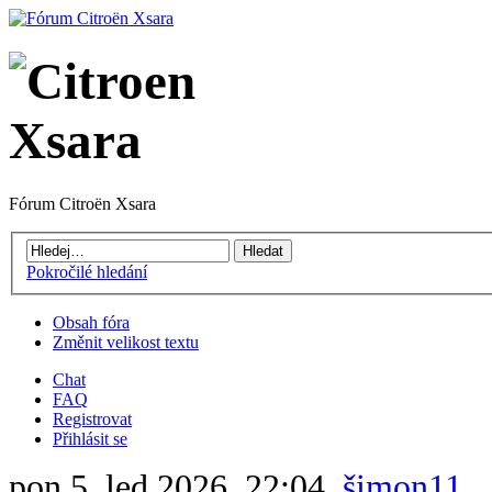
Fórum Citroën Xsara
Pokročilé hledání
Obsah fóra
Změnit velikost textu
Chat
FAQ
Registrovat
Přihlásit se
pon 5. led 2026, 22:04,
šimon11