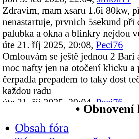
Zdravim, mam xsaru 1.6i 80kw, při 
nenastartuje, prvnich 5sekund při 
palubka a okna a blinkry nejdou v
úte 21. říj 2025, 20:08,
Peci76
Omlouvám se ještě jednou 2 Bari 
moc nafty jen na otočení klicku 
čerpadla prepadem to taky dost te
každou radu
úte 21. říj 2025, 20:04,
Peci76
• Obnovení
Dobrý večer všem chtěl bych se op
xsara picasso 2.0 hdi když ji vstri
Obsah fóra
chytne na drc nové čerpadlo v nád