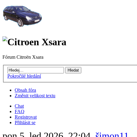
Fórum Citroën Xsara
Pokročilé hledání
Obsah fóra
Změnit velikost textu
Chat
FAQ
Registrovat
Přihlásit se
pon 5. led 2026, 22:04,
šimon11