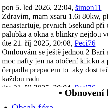
pon 5. led 2026, 22:04,
šimon11
Zdravim, mam xsaru 1.6i 80kw, při 
nenastartuje, prvnich 5sekund při 
palubka a okna a blinkry nejdou v
úte 21. říj 2025, 20:08,
Peci76
Omlouvám se ještě jednou 2 Bari 
moc nafty jen na otočení klicku 
čerpadla prepadem to taky dost te
každou radu
úte 21. říj 2025, 20:04,
Peci76
• Obnovení
Dobrý večer všem chtěl bych se op
xsara picasso 2.0 hdi když ji vstri
Obsah fóra