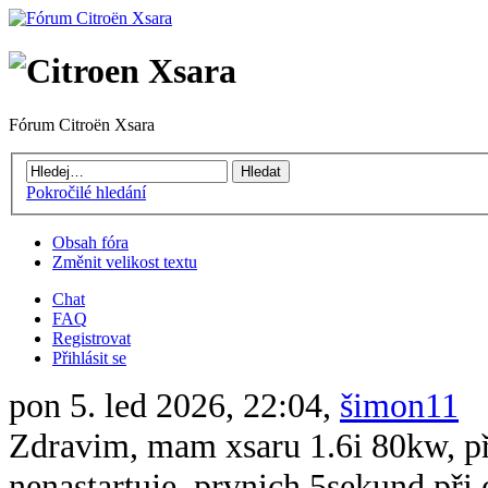
Fórum Citroën Xsara
Pokročilé hledání
Obsah fóra
Změnit velikost textu
Chat
FAQ
Registrovat
Přihlásit se
pon 5. led 2026, 22:04,
šimon11
Zdravim, mam xsaru 1.6i 80kw, při 
nenastartuje, prvnich 5sekund při 