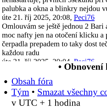
palubka a okna a blinkry nejdou v
úte 21. říj 2025, 20:08,
Peci76
Omlouvám se ještě jednou 2 Bari 
moc nafty jen na otočení klicku 
čerpadla prepadem to taky dost te
každou radu
úte 21. říj 2025, 20:04,
Peci76
• Obnovení
Dobrý večer všem chtěl bych se op
xsara picasso 2.0 hdi když ji vstri
Obsah fóra
chytne na drc nové čerpadlo v nád
Tým
•
Smazat všechny co
paliva jsem měřil tlak paliva nejv
v UTC + 1 hodina
čtv 5. čer 2025, 13:38,
Bob55