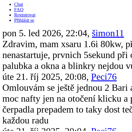
Chat
FAQ
Registrovat
Přihlásit se
pon 5. led 2026, 22:04,
šimon11
Zdravim, mam xsaru 1.6i 80kw, při 
nenastartuje, prvnich 5sekund při 
palubka a okna a blinkry nejdou v
úte 21. říj 2025, 20:08,
Peci76
Omlouvám se ještě jednou 2 Bari 
moc nafty jen na otočení klicku 
čerpadla prepadem to taky dost te
každou radu
úte 21. říj 2025, 20:04,
Peci76