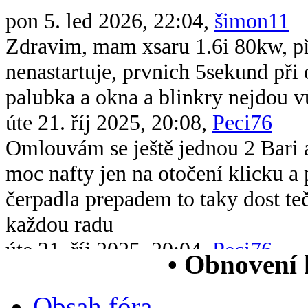
pon 5. led 2026, 22:04,
šimon11
Zdravim, mam xsaru 1.6i 80kw, při 
nenastartuje, prvnich 5sekund při 
palubka a okna a blinkry nejdou v
úte 21. říj 2025, 20:08,
Peci76
Omlouvám se ještě jednou 2 Bari 
moc nafty jen na otočení klicku 
čerpadla prepadem to taky dost te
každou radu
úte 21. říj 2025, 20:04,
Peci76
• Obnovení
Dobrý večer všem chtěl bych se op
xsara picasso 2.0 hdi když ji vstri
Obsah fóra