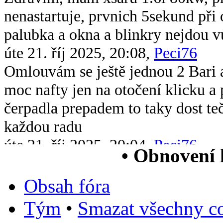
nenastartuje, prvnich 5sekund při 
palubka a okna a blinkry nejdou v
úte 21. říj 2025, 20:08,
Peci76
Omlouvám se ještě jednou 2 Bari 
moc nafty jen na otočení klicku 
čerpadla prepadem to taky dost te
každou radu
úte 21. říj 2025, 20:04,
Peci76
• Obnovení
Dobrý večer všem chtěl bych se op
xsara picasso 2.0 hdi když ji vstri
Obsah fóra
chytne na drc nové čerpadlo v nád
Tým
•
Smazat všechny co
paliva jsem měřil tlak paliva nejv