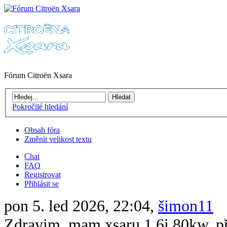
Fórum Citroën Xsara
Pokročilé hledání
Obsah fóra
Změnit velikost textu
Chat
FAQ
Registrovat
Přihlásit se
pon 5. led 2026, 22:04,
šimon11
Zdravim, mam xsaru 1.6i 80kw, při 