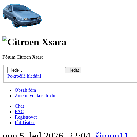
Fórum Citroën Xsara
Pokročilé hledání
Obsah fóra
Změnit velikost textu
Chat
FAQ
Registrovat
Přihlásit se
pon 5. led 2026, 22:04,
šimon11