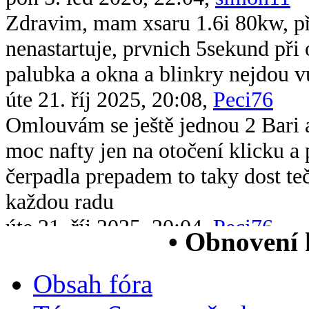
Zdravim, mam xsaru 1.6i 80kw, při 
nenastartuje, prvnich 5sekund při 
palubka a okna a blinkry nejdou v
úte 21. říj 2025, 20:08,
Peci76
Omlouvám se ještě jednou 2 Bari 
moc nafty jen na otočení klicku 
čerpadla prepadem to taky dost te
každou radu
úte 21. říj 2025, 20:04,
Peci76
• Obnovení
Dobrý večer všem chtěl bych se op
xsara picasso 2.0 hdi když ji vstri
Obsah fóra
chytne na drc nové čerpadlo v nád