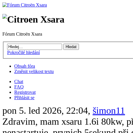
Fórum Citroën Xsara
Pokročilé hledání
Obsah fóra
Změnit velikost textu
Chat
FAQ
Registrovat
Přihlásit se
pon 5. led 2026, 22:04,
šimon11
Zdravim, mam xsaru 1.6i 80kw, při 
nenastartuje, prvnich 5sekund při 