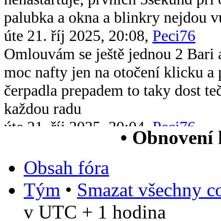
palubka a okna a blinkry nejdou v
úte 21. říj 2025, 20:08,
Peci76
Omlouvám se ještě jednou 2 Bari 
moc nafty jen na otočení klicku 
čerpadla prepadem to taky dost te
každou radu
úte 21. říj 2025, 20:04,
Peci76
• Obnovení
Dobrý večer všem chtěl bych se op
xsara picasso 2.0 hdi když ji vstri
Obsah fóra
chytne na drc nové čerpadlo v nád
Tým
•
Smazat všechny co
paliva jsem měřil tlak paliva nejv
v UTC + 1 hodina
čtv 5. čer 2025, 13:38,
Bob55