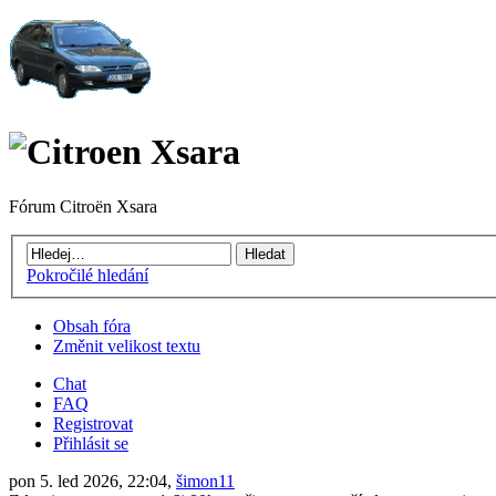
Fórum Citroën Xsara
Pokročilé hledání
Obsah fóra
Změnit velikost textu
Chat
FAQ
Registrovat
Přihlásit se
pon 5. led 2026, 22:04,
šimon11