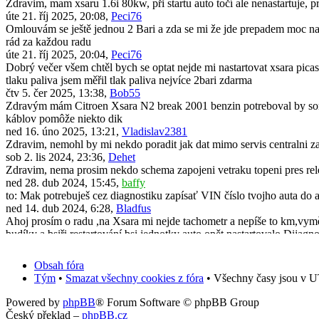
Zdravim, mam xsaru 1.6i 80kw, při startu auto točí ale nenastartuje, 
úte 21. říj 2025, 20:08,
Peci76
Omlouvám se ještě jednou 2 Bari a zda se mi že jde prepadem moc naf
rád za každou radu
úte 21. říj 2025, 20:04,
Peci76
Dobrý večer všem chtěl bych se optat nejde mi nastartovat xsara picas
tlaku paliva jsem měřil tlak paliva nejvíce 2bari zdarma
čtv 5. čer 2025, 13:38,
Bob55
Zdravým mám Citroen Xsara N2 break 2001 benzin potreboval by som 
káblov pomôže niekto dik
ned 16. úno 2025, 13:21,
Vladislav2381
Zdravim, nemohl by mi nekdo poradit jak dat mimo servis centralni za
sob 2. lis 2024, 23:36,
Dehet
Zdravim, nema prosim nekdo schema zapojeni vetraku topeni pres rel
ned 28. dub 2024, 15:45,
baffy
to: Mak potrebuješ cez diagnostiku zapísať VIN číslo tvojho auta do 
ned 14. dub 2024, 6:28,
Bladfus
Ahoj prosím o radu ,na Xsara mi nejde tachometr a nepíše to km,vyměni
budíky a bsiři restartování bsi jednotky auto opět nastartovalo.Dijagno
pon 11. bře 2024, 19:50,
Mak
Dobrý den. Po demontáži a zpětné montáži originálního radia všechno
Obsah fóra
předem za jakoukoliv radu.
Tým
•
Smazat všechny cookies z fóra
• Všechny časy jsou v U
úte 31. říj 2023, 13:39,
Vafle_2001cz
Zdravím, neřešil někdo vylepšení Xsary? Konkrétně výměna zadních m
Powered by
phpBB
® Forum Software © phpBB Group
čtv 20. črc 2023, 13:34,
scorpick
Český překlad –
phpBB.cz