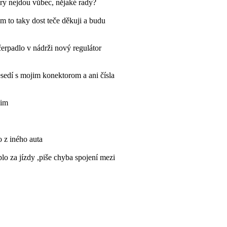
kry nejdou vůbec, nějaké rady?
 to taky dost teče děkuji a budu
čerpadlo v nádrži nový regulátor
edí s mojim konektorom a ani čísla
sim
o z iného auta
lo za jízdy ,piše chyba spojení mezi
y někdo jak se toho zbavit? Díky
elektrické?