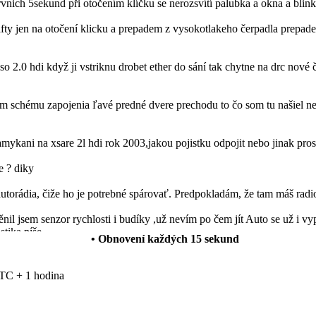
prvnich 5sekund při otočením klíčku se nerozsvítí palubka a okna a blin
ty jen na otočení klicku a prepadem z vysokotlakeho čerpadla prepadem
so 2.0 hdi když ji vstriknu drobet ether do sání tak chytne na drc nové 
schému zapojenia ľavé predné dvere prechodu to čo som tu našiel nes
mykani na xsare 2l hdi rok 2003,jakou pojistku odpojit nebo jinak pro
e ? diky
autorádia, čiže ho je potrebné spárovať. Predpokladám, že tam máš radi
l jsem senzor rychlosti i budíky ,už nevím po čem jít Auto se už i vyp
stika píše
• Obnovení každých
15
sekund
 funguje normálně ale rádio vydáva neusrále přerušovaný ton. Vědel b
TC + 1 hodina
anuálních oken za elektrická okna a levé zpětné zrcátko manuální za 