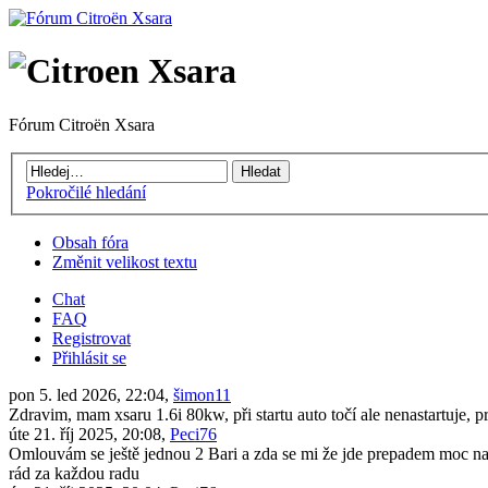
Fórum Citroën Xsara
Pokročilé hledání
Obsah fóra
Změnit velikost textu
Chat
FAQ
Registrovat
Přihlásit se
pon 5. led 2026, 22:04,
šimon11
Zdravim, mam xsaru 1.6i 80kw, při startu auto točí ale nenastartuje, 
úte 21. říj 2025, 20:08,
Peci76
Omlouvám se ještě jednou 2 Bari a zda se mi že jde prepadem moc naf
rád za každou radu