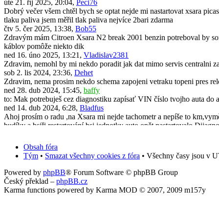
úte 21. říj 2025, 20:04,
Peci76
Dobrý večer všem chtěl bych se optat nejde mi nastartovat xsara picas
tlaku paliva jsem měřil tlak paliva nejvíce 2bari zdarma
čtv 5. čer 2025, 13:38,
Bob55
Zdravým mám Citroen Xsara N2 break 2001 benzin potreboval by som 
káblov pomôže niekto dik
ned 16. úno 2025, 13:21,
Vladislav2381
Zdravim, nemohl by mi nekdo poradit jak dat mimo servis centralni za
sob 2. lis 2024, 23:36,
Dehet
Zdravim, nema prosim nekdo schema zapojeni vetraku topeni pres rel
ned 28. dub 2024, 15:45,
baffy
to: Mak potrebuješ cez diagnostiku zapísať VIN číslo tvojho auta do 
ned 14. dub 2024, 6:28,
Bladfus
Ahoj prosím o radu ,na Xsara mi nejde tachometr a nepíše to km,vyměni
budíky a bsiři restartování bsi jednotky auto opět nastartovalo.Dijagno
pon 11. bře 2024, 19:50,
Mak
Dobrý den. Po demontáži a zpětné montáži originálního radia všechno
Obsah fóra
předem za jakoukoliv radu.
Tým
•
Smazat všechny cookies z fóra
• Všechny časy jsou v U
úte 31. říj 2023, 13:39,
Vafle_2001cz
Zdravím, neřešil někdo vylepšení Xsary? Konkrétně výměna zadních m
Powered by
phpBB
® Forum Software © phpBB Group
čtv 20. črc 2023, 13:34,
scorpick
Český překlad –
phpBB.cz
Ahoj všichni, mám problém u mé Xsary break N2 2004 1.6 16V 80kw. St
Karma functions powered by Karma MOD © 2007, 2009 m157y
nic..jinak jdou světla, směrovky, akorát to neukazuje palubak. V servi
čtv 20. črc 2023, 13:29,
scorpick
Ahoj všichni, mám problém u mé Xsary break N2 2004 1.6 16V 80k