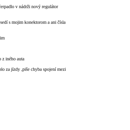
čerpadlo v nádrži nový regulátor
edí s mojim konektorom a ani čísla
sim
o z iného auta
lo za jízdy ,piše chyba spojení mezi
y někdo jak se toho zbavit? Díky
elektrické?
de rychloměr, teplota, prostě