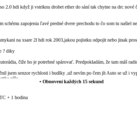
so 2.0 hdi když ji vstriknu drobet ether do sání tak chytne na drc nové 
schému zapojenia ľavé predné dvere prechodu to čo som tu našiel nes
mykani na xsare 2l hdi rok 2003,jakou pojistku odpojit nebo jinak pro
e ? diky
autorádia, čiže ho je potrebné spárovať. Predpokladám, že tam máš radi
l jsem senzor rychlosti i budíky ,už nevím po čem jít Auto se už i vyp
stika píše
• Obnovení každých
15
sekund
 funguje normálně ale rádio vydáva neusrále přerušovaný ton. Vědel b
TC + 1 hodina
anuálních oken za elektrická okna a levé zpětné zrcátko manuální za 
ále mi svítí všechny výstražné kontrolky na přístrojové desce ale nej
su nemůžou zjistit příčinu.
w.