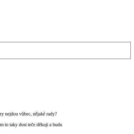
kry nejdou vůbec, nějaké rady?
 to taky dost teče děkuji a budu