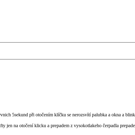
prvnich 5sekund při otočením klíčku se nerozsvítí palubka a okna a blin
ty jen na otočení klicku a prepadem z vysokotlakeho čerpadla prepadem