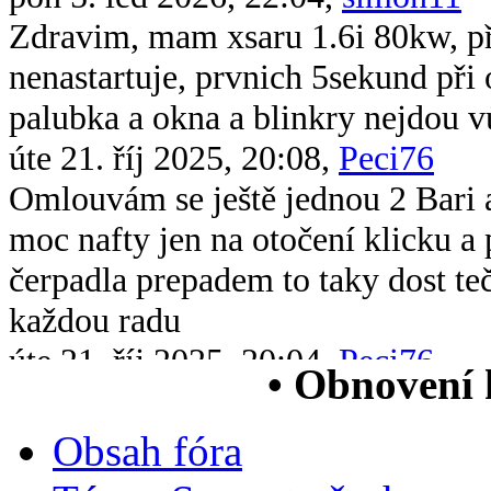
Zdravim, mam xsaru 1.6i 80kw, při 
nenastartuje, prvnich 5sekund při 
palubka a okna a blinkry nejdou v
úte 21. říj 2025, 20:08,
Peci76
Omlouvám se ještě jednou 2 Bari 
moc nafty jen na otočení klicku 
čerpadla prepadem to taky dost te
každou radu
úte 21. říj 2025, 20:04,
Peci76
• Obnovení
Dobrý večer všem chtěl bych se op
xsara picasso 2.0 hdi když ji vstri
Obsah fóra
chytne na drc nové čerpadlo v nád