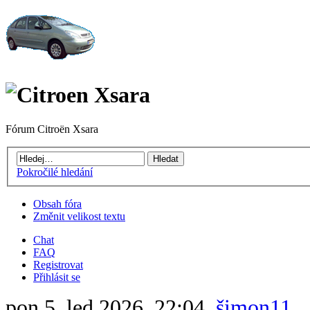
Fórum Citroën Xsara
Pokročilé hledání
Obsah fóra
Změnit velikost textu
Chat
FAQ
Registrovat
Přihlásit se
pon 5. led 2026, 22:04,
šimon11