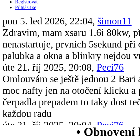
Registrovat
Přihlásit se
pon 5. led 2026, 22:04,
šimon11
Zdravim, mam xsaru 1.6i 80kw, při 
nenastartuje, prvnich 5sekund při 
palubka a okna a blinkry nejdou v
úte 21. říj 2025, 20:08,
Peci76
Omlouvám se ještě jednou 2 Bari 
moc nafty jen na otočení klicku 
čerpadla prepadem to taky dost te
každou radu
úte 21. říj 2025, 20:04,
Peci76
• Obnovení
Dobrý večer všem chtěl bych se op