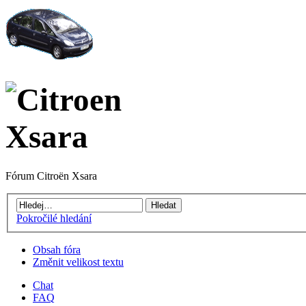
Fórum Citroën Xsara
Pokročilé hledání
Obsah fóra
Změnit velikost textu
Chat
FAQ