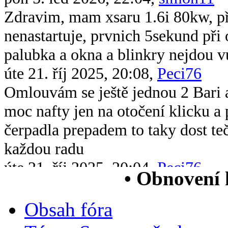
Zdravim, mam xsaru 1.6i 80kw, při 
nenastartuje, prvnich 5sekund při 
palubka a okna a blinkry nejdou v
úte 21. říj 2025, 20:08,
Peci76
Omlouvám se ještě jednou 2 Bari 
moc nafty jen na otočení klicku 
čerpadla prepadem to taky dost te
každou radu
úte 21. říj 2025, 20:04,
Peci76
• Obnovení
Dobrý večer všem chtěl bych se op
xsara picasso 2.0 hdi když ji vstri
Obsah fóra
chytne na drc nové čerpadlo v nád