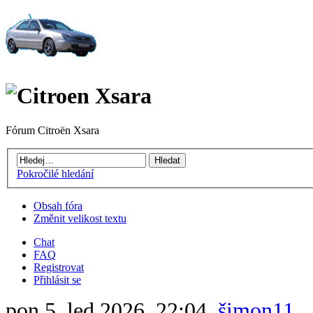
Fórum Citroën Xsara
Pokročilé hledání
Obsah fóra
Změnit velikost textu
Chat
FAQ
Registrovat
Přihlásit se
pon 5. led 2026, 22:04,
šimon11