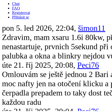
Chat
FAQ
Registrovat
Přihlásit se
pon 5. led 2026, 22:04,
šimon11
Zdravim, mam xsaru 1.6i 80kw, při 
nenastartuje, prvnich 5sekund při 
palubka a okna a blinkry nejdou v
úte 21. říj 2025, 20:08,
Peci76
Omlouvám se ještě jednou 2 Bari 
moc nafty jen na otočení klicku 
čerpadla prepadem to taky dost te
každou radu
úte 21. říj 2025, 20:04,
Peci76