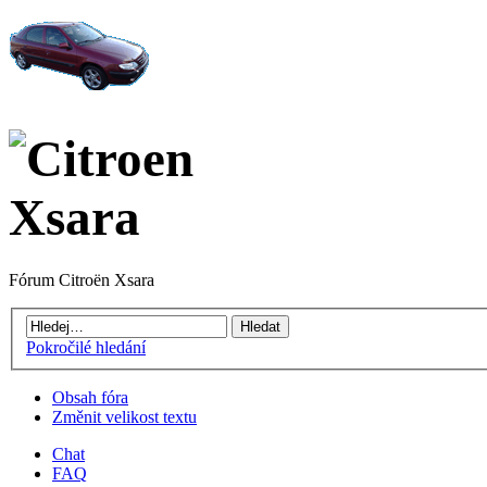
Fórum Citroën Xsara
Pokročilé hledání
Obsah fóra
Změnit velikost textu
Chat
FAQ