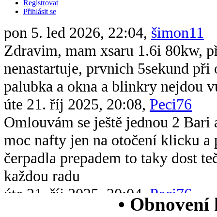
Registrovat
Přihlásit se
pon 5. led 2026, 22:04,
šimon11
Zdravim, mam xsaru 1.6i 80kw, při 
nenastartuje, prvnich 5sekund při 
palubka a okna a blinkry nejdou v
úte 21. říj 2025, 20:08,
Peci76
Omlouvám se ještě jednou 2 Bari 
moc nafty jen na otočení klicku 
čerpadla prepadem to taky dost te
každou radu
úte 21. říj 2025, 20:04,
Peci76
• Obnovení
Dobrý večer všem chtěl bych se op