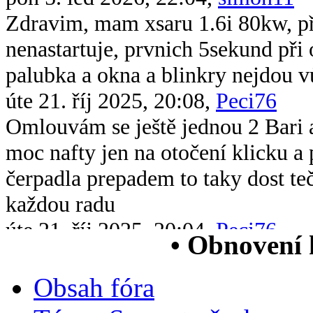
Zdravim, mam xsaru 1.6i 80kw, při 
nenastartuje, prvnich 5sekund při 
palubka a okna a blinkry nejdou v
úte 21. říj 2025, 20:08,
Peci76
Omlouvám se ještě jednou 2 Bari 
moc nafty jen na otočení klicku 
čerpadla prepadem to taky dost te
každou radu
úte 21. říj 2025, 20:04,
Peci76
• Obnovení
Dobrý večer všem chtěl bych se op
xsara picasso 2.0 hdi když ji vstri
Obsah fóra
chytne na drc nové čerpadlo v nád