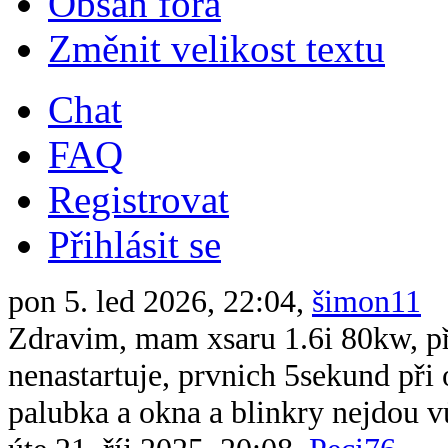
Obsah fóra
Změnit velikost textu
Chat
FAQ
Registrovat
Přihlásit se
pon 5. led 2026, 22:04,
šimon11
Zdravim, mam xsaru 1.6i 80kw, při 
nenastartuje, prvnich 5sekund při 
palubka a okna a blinkry nejdou v