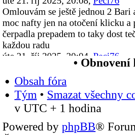
úte 21. říj 2025, 20:08,
Peci76
Omlouvám se ještě jednou 2 Bari 
moc nafty jen na otočení klicku 
čerpadla prepadem to taky dost te
každou radu
úte 21. říj 2025, 20:04,
Peci76
• Obnovení
Dobrý večer všem chtěl bych se op
xsara picasso 2.0 hdi když ji vstri
Obsah fóra
chytne na drc nové čerpadlo v nád
Tým
•
Smazat všechny co
paliva jsem měřil tlak paliva nejv
v UTC + 1 hodina
čtv 5. čer 2025, 13:38,
Bob55
Zdravým mám Citroen Xsara N2 b
Powered by
phpBB
® Foru
potreboval by som schému zapojen