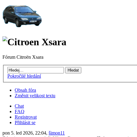
Fórum Citroën Xsara
Pokročilé hledání
Obsah fóra
Změnit velikost textu
Chat
FAQ
Registrovat
Přihlásit se
pon 5. led 2026, 22:04,
šimon11