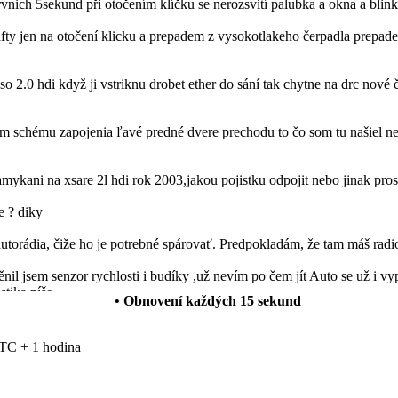
prvnich 5sekund při otočením klíčku se nerozsvítí palubka a okna a blin
ty jen na otočení klicku a prepadem z vysokotlakeho čerpadla prepadem
so 2.0 hdi když ji vstriknu drobet ether do sání tak chytne na drc nové 
schému zapojenia ľavé predné dvere prechodu to čo som tu našiel nes
mykani na xsare 2l hdi rok 2003,jakou pojistku odpojit nebo jinak pro
e ? diky
autorádia, čiže ho je potrebné spárovať. Predpokladám, že tam máš radi
l jsem senzor rychlosti i budíky ,už nevím po čem jít Auto se už i vyp
stika píše
• Obnovení každých
15
sekund
 funguje normálně ale rádio vydáva neusrále přerušovaný ton. Vědel b
TC + 1 hodina
anuálních oken za elektrická okna a levé zpětné zrcátko manuální za 