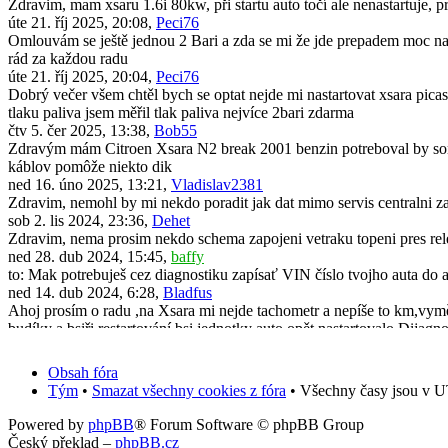
Zdravim, mam xsaru 1.6i 80kw, při startu auto točí ale nenastartuje, 
úte 21. říj 2025, 20:08,
Peci76
Omlouvám se ještě jednou 2 Bari a zda se mi že jde prepadem moc naf
rád za každou radu
úte 21. říj 2025, 20:04,
Peci76
Dobrý večer všem chtěl bych se optat nejde mi nastartovat xsara picas
tlaku paliva jsem měřil tlak paliva nejvíce 2bari zdarma
čtv 5. čer 2025, 13:38,
Bob55
Zdravým mám Citroen Xsara N2 break 2001 benzin potreboval by som 
káblov pomôže niekto dik
ned 16. úno 2025, 13:21,
Vladislav2381
Zdravim, nemohl by mi nekdo poradit jak dat mimo servis centralni za
sob 2. lis 2024, 23:36,
Dehet
Zdravim, nema prosim nekdo schema zapojeni vetraku topeni pres rel
ned 28. dub 2024, 15:45,
baffy
to: Mak potrebuješ cez diagnostiku zapísať VIN číslo tvojho auta do 
ned 14. dub 2024, 6:28,
Bladfus
Ahoj prosím o radu ,na Xsara mi nejde tachometr a nepíše to km,vyměni
budíky a bsiři restartování bsi jednotky auto opět nastartovalo.Dijagno
pon 11. bře 2024, 19:50,
Mak
Dobrý den. Po demontáži a zpětné montáži originálního radia všechno
Obsah fóra
předem za jakoukoliv radu.
Tým
•
Smazat všechny cookies z fóra
• Všechny časy jsou v U
úte 31. říj 2023, 13:39,
Vafle_2001cz
Zdravím, neřešil někdo vylepšení Xsary? Konkrétně výměna zadních m
Powered by
phpBB
® Forum Software © phpBB Group
čtv 20. črc 2023, 13:34,
scorpick
Český překlad –
phpBB.cz