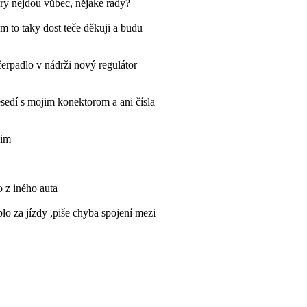
kry nejdou vůbec, nějaké rady?
 to taky dost teče děkuji a budu
čerpadlo v nádrži nový regulátor
edí s mojim konektorom a ani čísla
sim
o z iného auta
lo za jízdy ,piše chyba spojení mezi
y někdo jak se toho zbavit? Díky
elektrické?