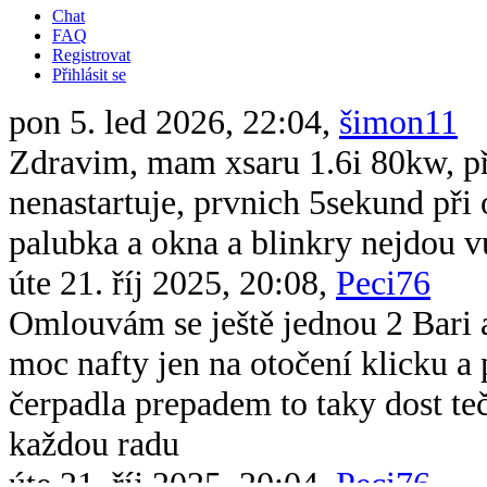
Chat
FAQ
Registrovat
Přihlásit se
pon 5. led 2026, 22:04,
šimon11
Zdravim, mam xsaru 1.6i 80kw, při 
nenastartuje, prvnich 5sekund při 
palubka a okna a blinkry nejdou v
úte 21. říj 2025, 20:08,
Peci76
Omlouvám se ještě jednou 2 Bari 
moc nafty jen na otočení klicku 
čerpadla prepadem to taky dost te
každou radu
úte 21. říj 2025, 20:04,
Peci76