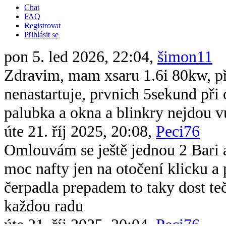
Chat
FAQ
Registrovat
Přihlásit se
pon 5. led 2026, 22:04,
šimon11
Zdravim, mam xsaru 1.6i 80kw, při 
nenastartuje, prvnich 5sekund při 
palubka a okna a blinkry nejdou v
úte 21. říj 2025, 20:08,
Peci76
Omlouvám se ještě jednou 2 Bari 
moc nafty jen na otočení klicku 
čerpadla prepadem to taky dost te
každou radu
úte 21. říj 2025, 20:04,
Peci76