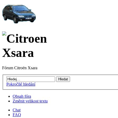
Fórum Citroën Xsara
Pokročilé hledání
Obsah fóra
Změnit velikost textu
Chat
FAQ