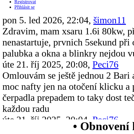
Registrovat
Přihlásit se
pon 5. led 2026, 22:04,
šimon11
Zdravim, mam xsaru 1.6i 80kw, při 
nenastartuje, prvnich 5sekund při 
palubka a okna a blinkry nejdou v
úte 21. říj 2025, 20:08,
Peci76
Omlouvám se ještě jednou 2 Bari 
moc nafty jen na otočení klicku 
čerpadla prepadem to taky dost te
každou radu
úte 21. říj 2025, 20:04,
Peci76
• Obnovení
Dobrý večer všem chtěl bych se op