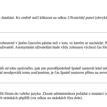
v databázi. Ke změně stačí kliknout na odkaz
Uživatelský panel
(obvykle
 zobrazené v jiném časovém pásmu než v tom, ve kterém se nacházíte. Po
í uživatelé. Anonymním uživatelům bude vždy zobrazen výchozí čas fór
čas liší od toho správného, pak jste pravděpodobně špatně nastavili letn
d neodpovídá tomu současnému, je čas špatně nastaven přímo na serve
ožil fórum do vašeho jazyka. Zkuste administrátora požádat o instalaci
ch stránkách phpBB (viz odkaz na stránkách fóra dole).