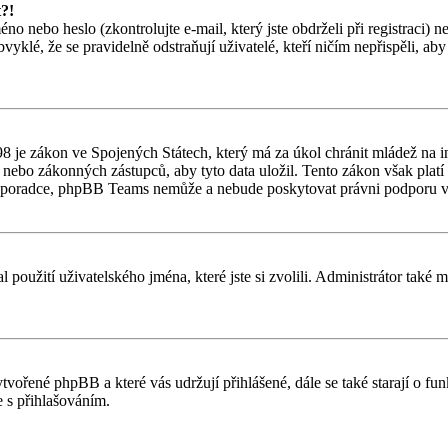
t?!
o nebo heslo (zkontrolujte e-mail, který jste obdrželi při registraci) 
vyklé, že se pravidelně odstraňují uživatelé, kteří ničím nepřispěli, ab
 je zákon ve Spojených Státech, který má za úkol chránit mládež na in
nebo zákonných zástupců, aby tyto data uložil. Tento zákon však platí po
ho poradce, phpBB Teams nemůže a nebude poskytovat právni podporu v
l použití uživatelského jména, které jste si zvolili. Administrátor také
ytvořené phpBB a které vás udržují přihlášené, dále se také starají o f
 s přihlašováním.