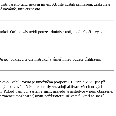
užití vašeho účtu někým jiným. Abyste zůstali přihlášeni, zaškrtněte
é kavárně, univerzitě atd.
funkci. Online vás uvidí pouze administrátoři, moderátoři a vy sami.
heslo
, pokračujte dle instrukcí a téměř ihned budete přihlášeni.
ích dvou věcí. Pokud je umožněna podpora COPPA a klikli jste při
sí být aktivován. Některé boardy vyžadují aktivaci všech nových
áni. Pokud vám byl zaslán e-mail, následujte instrukce v něm obsažené,
 je zmenšit možnost výskytu
nežádoucích
uživatelů, kteří se snaží