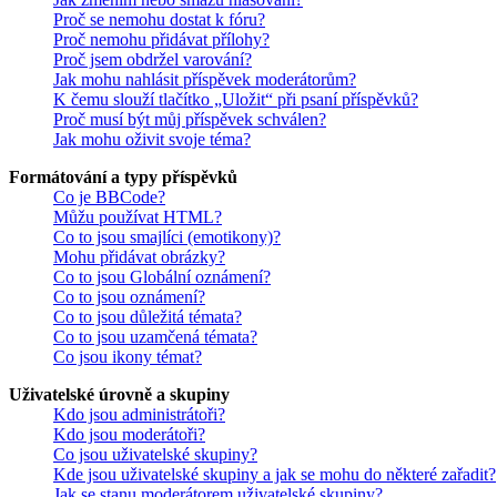
Proč se nemohu dostat k fóru?
Proč nemohu přidávat přílohy?
Proč jsem obdržel varování?
Jak mohu nahlásit příspěvek moderátorům?
K čemu slouží tlačítko „Uložit“ při psaní příspěvků?
Proč musí být můj příspěvek schválen?
Jak mohu oživit svoje téma?
Formátování a typy příspěvků
Co je BBCode?
Můžu používat HTML?
Co to jsou smajlíci (emotikony)?
Mohu přidávat obrázky?
Co to jsou Globální oznámení?
Co to jsou oznámení?
Co to jsou důležitá témata?
Co to jsou uzamčená témata?
Co jsou ikony témat?
Uživatelské úrovně a skupiny
Kdo jsou administrátoři?
Kdo jsou moderátoři?
Co jsou uživatelské skupiny?
Kde jsou uživatelské skupiny a jak se mohu do některé zařadit?
Jak se stanu moderátorem uživatelské skupiny?