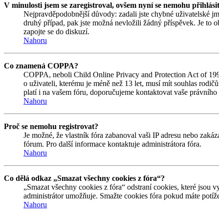
V minulosti jsem se zaregistroval, ovšem nyní se nemohu přihlási
Nejpravděpodobnější důvody: zadali jste chybné uživatelské jmén
druhý případ, pak jste možná nevložili žádný příspěvek. Je to ob
zapojte se do diskuzí.
Nahoru
Co znamená COPPA?
COPPA, neboli Child Online Privacy and Protection Act of 1998
o uživateli, kterému je méně než 13 let, musí mít souhlas rodičů 
platí i na vašem fóru, doporučujeme kontaktovat vaše právní
Nahoru
Proč se nemohu registrovat?
Je možné, že vlastník fóra zabanoval vaši IP adresu nebo zakáza
fórum. Pro další informace kontaktuje administrátora fóra.
Nahoru
Co dělá odkaz „Smazat všechny cookies z fóra“?
„Smazat všechny cookies z fóra“ odstraní cookies, které jsou v
administrátor umožňuje. Smažte cookies fóra pokud máte potíže
Nahoru