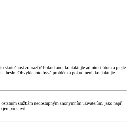
ato skutečnost zobrazí)? Pokud ano, kontaktujte administrátora a ptejte
éno a heslo. Obvykle toto bývá problém a pokud není, kontaktujte
tup k ostatním službám nedostupným anonymním uživatelům, jako např.
 jen pár chvil.