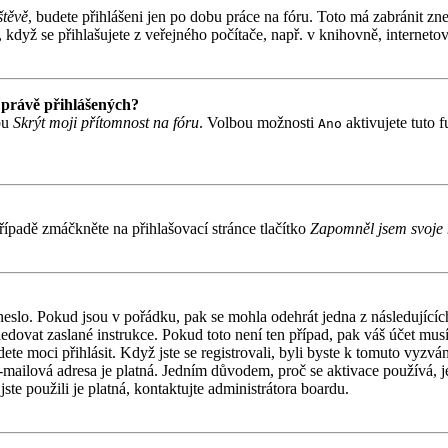
štěvě
, budete přihlášeni jen po dobu práce na fóru. Toto má zabránit zne
když se přihlašujete z veřejného počítače, např. v knihovně, internetov
 právě přihlášených?
bu
Skrýt moji přítomnost na fóru
. Volbou možnosti
aktivujete tuto 
Ano
ípadě zmáčkněte na přihlašovací stránce tlačítko
Zapomněl jsem svoje 
 heslo. Pokud jsou v pořádku, pak se mohla odehrát jedna z následujíc
ledovat zaslané instrukce. Pokud toto není ten případ, pak váš účet mu
ete moci přihlásit. Když jste se registrovali, byli byste k tomuto vyzv
á e-mailová adresa je platná. Jedním důvodem, proč se aktivace používá,
jste použili je platná, kontaktujte administrátora boardu.