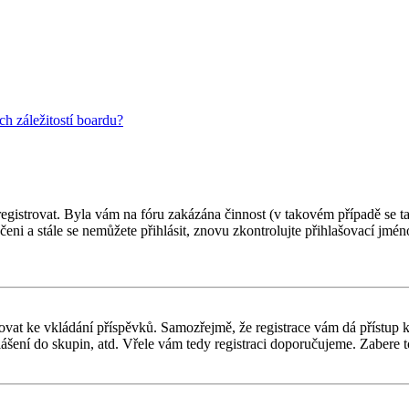
h záležitostí boardu?
 registrovat. Byla vám na fóru zakázána činnost (v takovém případě se t
oučeni a stále se nemůžete přihlásit, znovu zkontrolujte přihlašovací jm
gistrovat ke vkládání příspěvků. Samozřejmě, že registrace vám dá přís
ášení do skupin, atd. Vřele vám tedy registraci doporučujeme. Zabere to