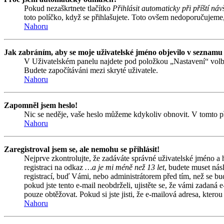
Pokud nezaškrtnete tlačítko
Přihlásit automaticky při příští náv
toto políčko, když se přihlašujete. Toto ovšem nedoporučujeme, 
Nahoru
Jak zabráním, aby se moje uživatelské jméno objevilo v seznamu
V Uživatelském panelu najdete pod položkou „Nastavení“ vol
Budete započítáváni mezi skryté uživatele.
Nahoru
Zapomněl jsem heslo!
Nic se neděje, vaše heslo můžeme kdykoliv obnovit. V tomto př
Nahoru
Zaregistroval jsem se, ale nemohu se přihlásit!
Nejprve zkontrolujte, že zadáváte správné uživatelské jméno a
registraci na odkaz
…a je mi méně než 13 let
, budete muset nás
registrací, buď Vámi, nebo administrátorem před tím, než se bud
pokud jste tento e-mail neobdrželi, ujistěte se, že vámi zadan
pouze obtěžovat. Pokud si jste jisti, že e-mailová adresa, kterou 
Nahoru