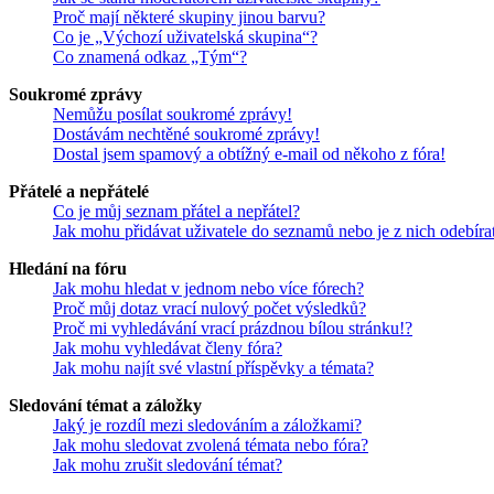
Proč mají některé skupiny jinou barvu?
Co je „Výchozí uživatelská skupina“?
Co znamená odkaz „Tým“?
Soukromé zprávy
Nemůžu posílat soukromé zprávy!
Dostávám nechtěné soukromé zprávy!
Dostal jsem spamový a obtížný e-mail od někoho z fóra!
Přátelé a nepřátelé
Co je můj seznam přátel a nepřátel?
Jak mohu přidávat uživatele do seznamů nebo je z nich odebíra
Hledání na fóru
Jak mohu hledat v jednom nebo více fórech?
Proč můj dotaz vrací nulový počet výsledků?
Proč mi vyhledávání vrací prázdnou bílou stránku!?
Jak mohu vyhledávat členy fóra?
Jak mohu najít své vlastní příspěvky a témata?
Sledování témat a záložky
Jaký je rozdíl mezi sledováním a záložkami?
Jak mohu sledovat zvolená témata nebo fóra?
Jak mohu zrušit sledování témat?