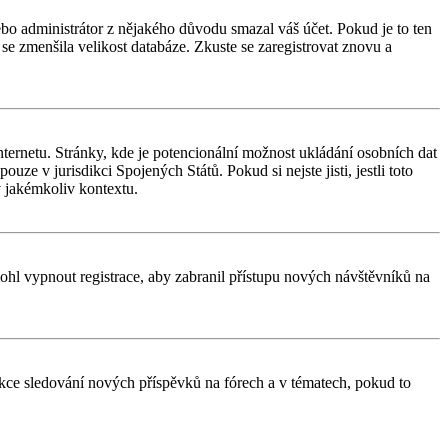
nebo administrátor z nějakého důvodu smazal váš účet. Pokud je to ten
y se zmenšila velikost databáze. Zkuste se zaregistrovat znovu a
ternetu. Stránky, kde je potencionální možnost ukládání osobních dat
uze v jurisdikci Spojených Států. Pokud si nejste jisti, jestli toto
 jakémkoliv kontextu.
 mohl vypnout registrace, aby zabranil přístupu nových návštěvníků na
unkce sledování nových příspěvků na fórech a v tématech, pokud to