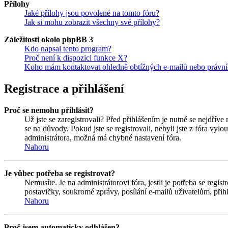
Přílohy
Jaké přílohy jsou povolené na tomto fóru?
Jak si mohu zobrazit všechny své přílohy?
Záležitosti okolo phpBB 3
Kdo napsal tento program?
Proč není k dispozici funkce X?
Koho mám kontaktovat ohledně obtížných e-mailů nebo právníc
Registrace a přihlášení
Proč se nemohu přihlásit?
Už jste se zaregistrovali? Před přihlášením je nutné se nejdříve
se na důvody. Pokud jste se registrovali, nebyli jste z fóra vyl
administrátora, možná má chybné nastavení fóra.
Nahoru
Je vůbec potřeba se registrovat?
Nemusíte. Je na administrátorovi fóra, jestli je potřeba se re
postavičky, soukromé zprávy, posílání e-mailů uživatelům, přihl
Nahoru
Proč jsem automaticky odhlášen?