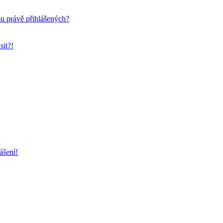
mu právě přihlášených?
sit?!
ášení!