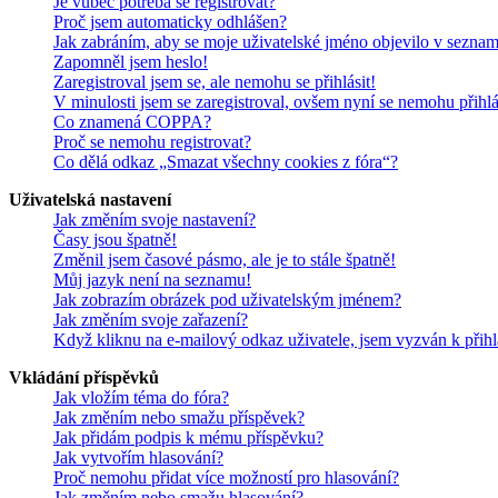
Je vůbec potřeba se registrovat?
Proč jsem automaticky odhlášen?
Jak zabráním, aby se moje uživatelské jméno objevilo v sezna
Zapomněl jsem heslo!
Zaregistroval jsem se, ale nemohu se přihlásit!
V minulosti jsem se zaregistroval, ovšem nyní se nemohu přihlá
Co znamená COPPA?
Proč se nemohu registrovat?
Co dělá odkaz „Smazat všechny cookies z fóra“?
Uživatelská nastavení
Jak změním svoje nastavení?
Časy jsou špatně!
Změnil jsem časové pásmo, ale je to stále špatně!
Můj jazyk není na seznamu!
Jak zobrazím obrázek pod uživatelským jménem?
Jak změním svoje zařazení?
Když kliknu na e-mailový odkaz uživatele, jsem vyzván k přihl
Vkládání příspěvků
Jak vložím téma do fóra?
Jak změním nebo smažu příspěvek?
Jak přidám podpis k mému příspěvku?
Jak vytvořím hlasování?
Proč nemohu přidat více možností pro hlasování?
Jak změním nebo smažu hlasování?