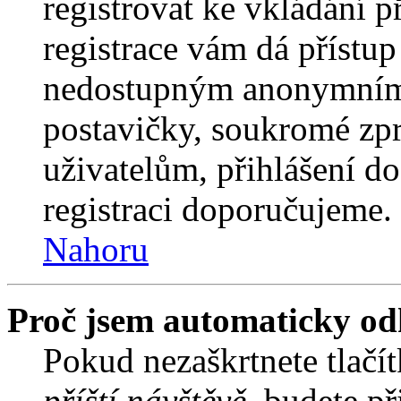
registrovat ke vkládání 
registrace vám dá přístu
nedostupným anonymním 
postavičky, soukromé zpr
uživatelům, přihlášení do
registraci doporučujeme. 
Nahoru
Proč jsem automaticky od
Pokud nezaškrtnete tlačí
příští návštěvě
, budete př