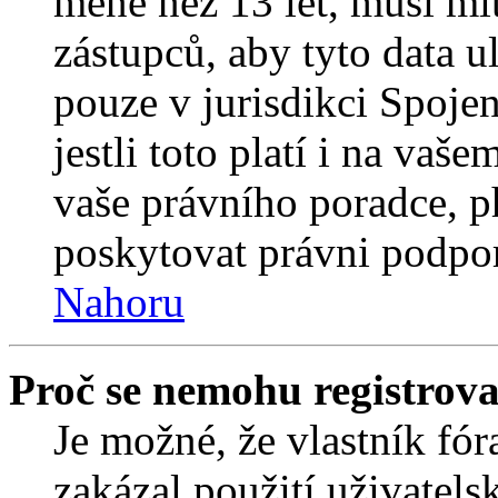
méně než 13 let, musí mí
zástupců, aby tyto data u
pouze v jurisdikci Spojený
jestli toto platí i na va
vaše právního poradce,
poskytovat právni podpo
Nahoru
Proč se nemohu registrova
Je možné, že vlastník fór
zakázal použití uživatelsk