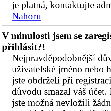
je platná, kontaktujte ad
Nahoru
V minulosti jsem se zareg
přihlásit?!
Nejpravděpodobnější dův
uživatelské jméno nebo he
jste obdrželi při registra
důvodu smazal váš účet. 
jste možná nevložili žádn