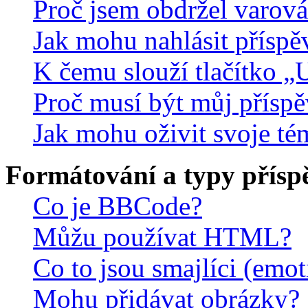
Proč jsem obdržel varová
Jak mohu nahlásit přísp
K čemu slouží tlačítko „U
Proč musí být můj přísp
Jak mohu oživit svoje té
Formátování a typy přísp
Co je BBCode?
Můžu používat HTML?
Co to jsou smajlíci (emo
Mohu přidávat obrázky?