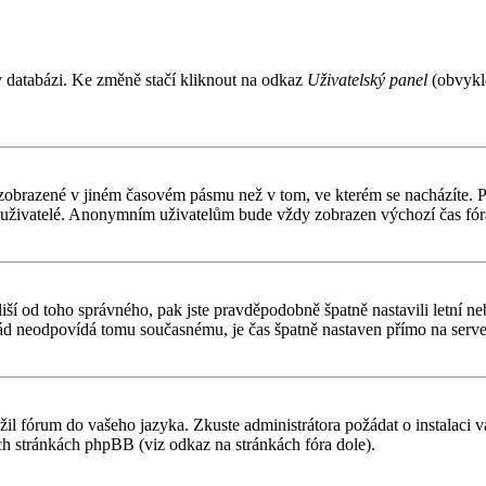
v databázi. Ke změně stačí kliknout na odkaz
Uživatelský panel
(obvykle
 zobrazené v jiném časovém pásmu než v tom, ve kterém se nacházíte. Po
í uživatelé. Anonymním uživatelům bude vždy zobrazen výchozí čas fór
čas liší od toho správného, pak jste pravděpodobně špatně nastavili letn
d neodpovídá tomu současnému, je čas špatně nastaven přímo na serve
ožil fórum do vašeho jazyka. Zkuste administrátora požádat o instalaci
ch stránkách phpBB (viz odkaz na stránkách fóra dole).