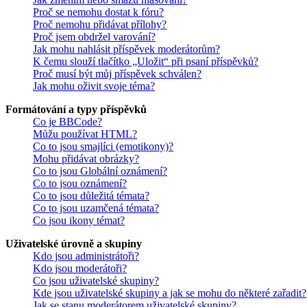
Proč se nemohu dostat k fóru?
Proč nemohu přidávat přílohy?
Proč jsem obdržel varování?
Jak mohu nahlásit příspěvek moderátorům?
K čemu slouží tlačítko „Uložit“ při psaní příspěvků?
Proč musí být můj příspěvek schválen?
Jak mohu oživit svoje téma?
Formátování a typy příspěvků
Co je BBCode?
Můžu používat HTML?
Co to jsou smajlíci (emotikony)?
Mohu přidávat obrázky?
Co to jsou Globální oznámení?
Co to jsou oznámení?
Co to jsou důležitá témata?
Co to jsou uzamčená témata?
Co jsou ikony témat?
Uživatelské úrovně a skupiny
Kdo jsou administrátoři?
Kdo jsou moderátoři?
Co jsou uživatelské skupiny?
Kde jsou uživatelské skupiny a jak se mohu do některé zařadit?
Jak se stanu moderátorem uživatelské skupiny?