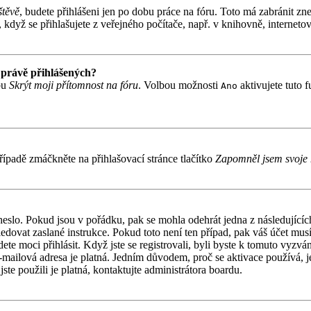
štěvě
, budete přihlášeni jen po dobu práce na fóru. Toto má zabránit zne
když se přihlašujete z veřejného počítače, např. v knihovně, internetov
 právě přihlášených?
bu
Skrýt moji přítomnost na fóru
. Volbou možnosti
aktivujete tuto 
Ano
ípadě zmáčkněte na přihlašovací stránce tlačítko
Zapomněl jsem svoje 
 heslo. Pokud jsou v pořádku, pak se mohla odehrát jedna z následujíc
ledovat zaslané instrukce. Pokud toto není ten případ, pak váš účet mu
ete moci přihlásit. Když jste se registrovali, byli byste k tomuto vyzv
á e-mailová adresa je platná. Jedním důvodem, proč se aktivace používá,
jste použili je platná, kontaktujte administrátora boardu.