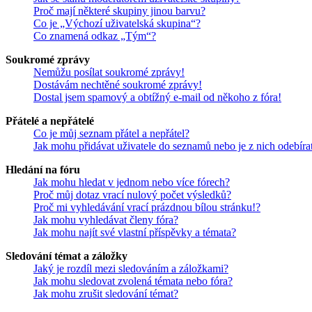
Proč mají některé skupiny jinou barvu?
Co je „Výchozí uživatelská skupina“?
Co znamená odkaz „Tým“?
Soukromé zprávy
Nemůžu posílat soukromé zprávy!
Dostávám nechtěné soukromé zprávy!
Dostal jsem spamový a obtížný e-mail od někoho z fóra!
Přátelé a nepřátelé
Co je můj seznam přátel a nepřátel?
Jak mohu přidávat uživatele do seznamů nebo je z nich odebíra
Hledání na fóru
Jak mohu hledat v jednom nebo více fórech?
Proč můj dotaz vrací nulový počet výsledků?
Proč mi vyhledávání vrací prázdnou bílou stránku!?
Jak mohu vyhledávat členy fóra?
Jak mohu najít své vlastní příspěvky a témata?
Sledování témat a záložky
Jaký je rozdíl mezi sledováním a záložkami?
Jak mohu sledovat zvolená témata nebo fóra?
Jak mohu zrušit sledování témat?