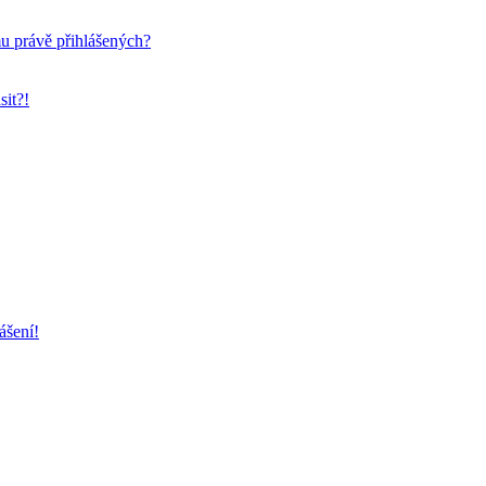
mu právě přihlášených?
sit?!
ášení!