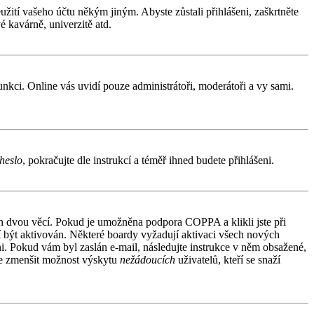
užití vašeho účtu někým jiným. Abyste zůstali přihlášeni, zaškrtněte
é kavárně, univerzitě atd.
funkci. Online vás uvidí pouze administrátoři, moderátoři a vy sami.
heslo
, pokračujte dle instrukcí a téměř ihned budete přihlášeni.
ích dvou věcí. Pokud je umožněna podpora COPPA a klikli jste při
sí být aktivován. Některé boardy vyžadují aktivaci všech nových
áni. Pokud vám byl zaslán e-mail, následujte instrukce v něm obsažené,
 je zmenšit možnost výskytu
nežádoucích
uživatelů, kteří se snaží