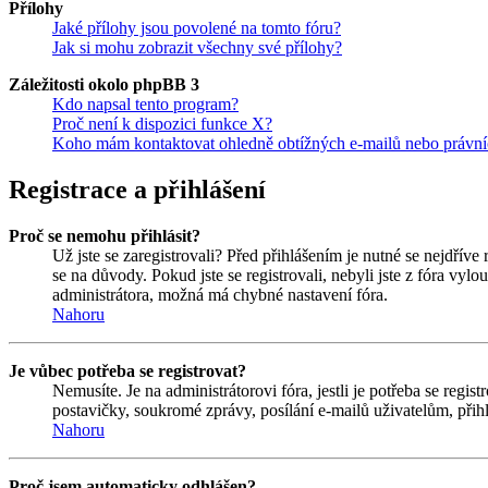
Přílohy
Jaké přílohy jsou povolené na tomto fóru?
Jak si mohu zobrazit všechny své přílohy?
Záležitosti okolo phpBB 3
Kdo napsal tento program?
Proč není k dispozici funkce X?
Koho mám kontaktovat ohledně obtížných e-mailů nebo právníc
Registrace a přihlášení
Proč se nemohu přihlásit?
Už jste se zaregistrovali? Před přihlášením je nutné se nejdříve
se na důvody. Pokud jste se registrovali, nebyli jste z fóra vyl
administrátora, možná má chybné nastavení fóra.
Nahoru
Je vůbec potřeba se registrovat?
Nemusíte. Je na administrátorovi fóra, jestli je potřeba se re
postavičky, soukromé zprávy, posílání e-mailů uživatelům, přihl
Nahoru
Proč jsem automaticky odhlášen?