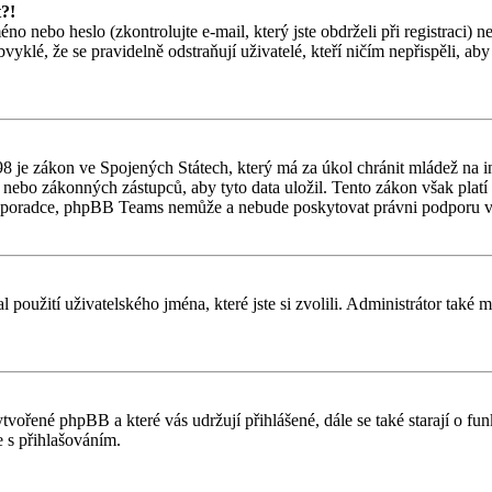
t?!
o nebo heslo (zkontrolujte e-mail, který jste obdrželi při registraci) 
vyklé, že se pravidelně odstraňují uživatelé, kteří ničím nepřispěli, ab
 je zákon ve Spojených Státech, který má za úkol chránit mládež na in
nebo zákonných zástupců, aby tyto data uložil. Tento zákon však platí po
ho poradce, phpBB Teams nemůže a nebude poskytovat právni podporu v
l použití uživatelského jména, které jste si zvolili. Administrátor také
ytvořené phpBB a které vás udržují přihlášené, dále se také starají o f
 s přihlašováním.