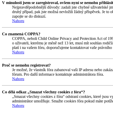
V minulosti jsem se zaregistroval, ovšem nyní se nemohu přihlási
Nejpravděpodobnější důvody: zadali jste chybné uživatelské jmén
druhý případ, pak jste možná nevložili žádný příspěvek. Je to ob
zapojte se do diskuzí.
Nahoru
Co znamená COPPA?
COPPA, neboli Child Online Privacy and Protection Act of 1998
o uživateli, kterému je méně než 13 let, musí mít souhlas rodičů 
platí i na vašem fóru, doporučujeme kontaktovat vaše právní
Nahoru
Proč se nemohu registrovat?
Je možné, že vlastník fóra zabanoval vaši IP adresu nebo zakáza
fórum. Pro další informace kontaktuje administrátora fóra.
Nahoru
Co dělá odkaz „Smazat všechny cookies z fóra“?
„Smazat všechny cookies z fóra“ odstraní cookies, které jsou v
administrátor umožňuje. Smažte cookies fóra pokud máte potíže
Nahoru