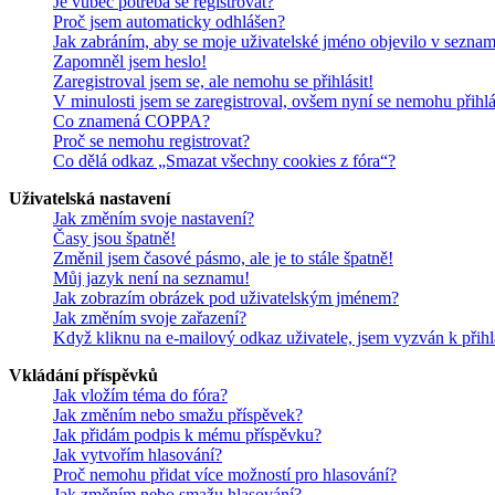
Je vůbec potřeba se registrovat?
Proč jsem automaticky odhlášen?
Jak zabráním, aby se moje uživatelské jméno objevilo v sezna
Zapomněl jsem heslo!
Zaregistroval jsem se, ale nemohu se přihlásit!
V minulosti jsem se zaregistroval, ovšem nyní se nemohu přihlá
Co znamená COPPA?
Proč se nemohu registrovat?
Co dělá odkaz „Smazat všechny cookies z fóra“?
Uživatelská nastavení
Jak změním svoje nastavení?
Časy jsou špatně!
Změnil jsem časové pásmo, ale je to stále špatně!
Můj jazyk není na seznamu!
Jak zobrazím obrázek pod uživatelským jménem?
Jak změním svoje zařazení?
Když kliknu na e-mailový odkaz uživatele, jsem vyzván k přihl
Vkládání příspěvků
Jak vložím téma do fóra?
Jak změním nebo smažu příspěvek?
Jak přidám podpis k mému příspěvku?
Jak vytvořím hlasování?
Proč nemohu přidat více možností pro hlasování?
Jak změním nebo smažu hlasování?