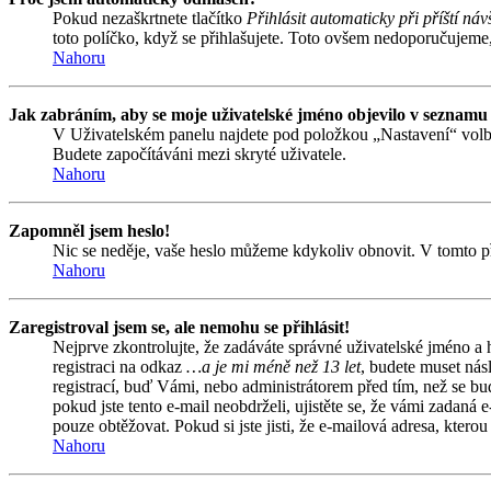
Pokud nezaškrtnete tlačítko
Přihlásit automaticky při příští náv
toto políčko, když se přihlašujete. Toto ovšem nedoporučujeme, 
Nahoru
Jak zabráním, aby se moje uživatelské jméno objevilo v seznamu
V Uživatelském panelu najdete pod položkou „Nastavení“ vol
Budete započítáváni mezi skryté uživatele.
Nahoru
Zapomněl jsem heslo!
Nic se neděje, vaše heslo můžeme kdykoliv obnovit. V tomto př
Nahoru
Zaregistroval jsem se, ale nemohu se přihlásit!
Nejprve zkontrolujte, že zadáváte správné uživatelské jméno a
registraci na odkaz
…a je mi méně než 13 let
, budete muset nás
registrací, buď Vámi, nebo administrátorem před tím, než se bud
pokud jste tento e-mail neobdrželi, ujistěte se, že vámi zadan
pouze obtěžovat. Pokud si jste jisti, že e-mailová adresa, kterou 
Nahoru