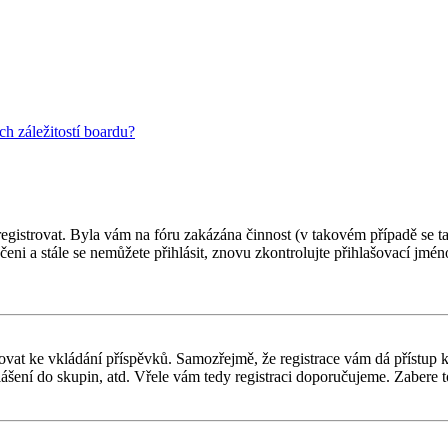
h záležitostí boardu?
 registrovat. Byla vám na fóru zakázána činnost (v takovém případě se t
oučeni a stále se nemůžete přihlásit, znovu zkontrolujte přihlašovací jm
gistrovat ke vkládání příspěvků. Samozřejmě, že registrace vám dá přís
ášení do skupin, atd. Vřele vám tedy registraci doporučujeme. Zabere to