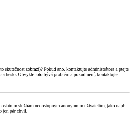
ato skutečnost zobrazí)? Pokud ano, kontaktujte administrátora a ptejte
éno a heslo. Obvykle toto bývá problém a pokud není, kontaktujte
tup k ostatním službám nedostupným anonymním uživatelům, jako např.
 jen pár chvil.