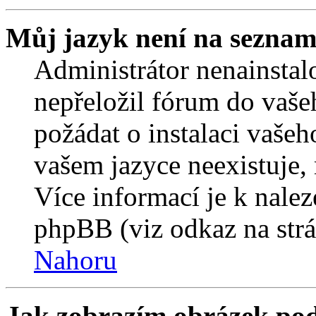
Můj jazyk není na seznam
Administrátor nenainstalo
nepřeložil fórum do vaše
požádat o instalaci vašeh
vašem jazyce neexistuje,
Více informací je k nale
phpBB (viz odkaz na strá
Nahoru
Jak zobrazím obrázek po