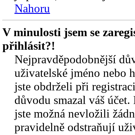
Nahoru
V minulosti jsem se zareg
přihlásit?!
Nejpravděpodobnější dův
uživatelské jméno nebo he
jste obdrželi při registra
důvodu smazal váš účet. 
jste možná nevložili žádn
pravidelně odstraňují uživ