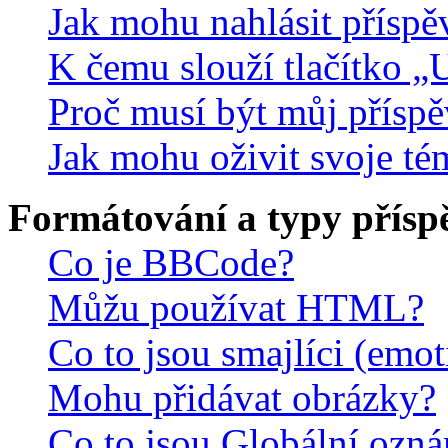
Jak mohu nahlásit přísp
K čemu slouží tlačítko „U
Proč musí být můj přísp
Jak mohu oživit svoje té
Formátování a typy přísp
Co je BBCode?
Můžu používat HTML?
Co to jsou smajlíci (emo
Mohu přidávat obrázky?
Co to jsou Globální ozn