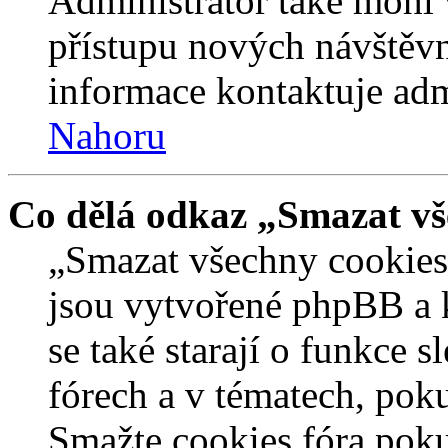
Administrátor také mohl 
přístupu nových návštěvn
informace kontaktuje admi
Nahoru
Co dělá odkaz „Smazat vš
„Smazat všechny cookies 
jsou vytvořené phpBB a kt
se také starají o funkce 
fórech a v tématech, pok
Smažte cookies fóra poku