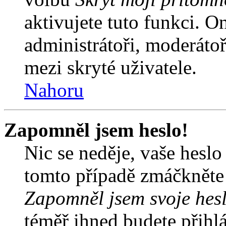
aktivujete tuto funkci. O
administrátoři, moderátoř
mezi skryté uživatele.
Nahoru
Zapomněl jsem heslo!
Nic se neděje, vaše hesl
tomto případě zmáčkněte n
Zapomněl jsem svoje hes
téměř ihned budete přihlá