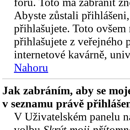
fóru. Toto má zabránit z
Abyste zůstali přihlášeni,
přihlašujete. Toto ovšem
přihlašujete z veřejného 
internetové kavárně, univ
Nahoru
Jak zabráním, aby se moje
v seznamu právě přihláše
V Uživatelském panelu n
volbu
Skrýt moji přítomn