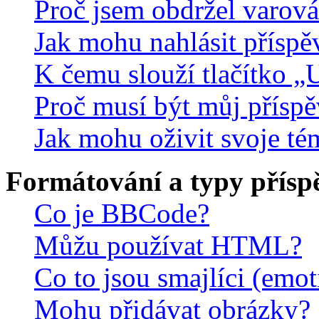
Proč jsem obdržel varová
Jak mohu nahlásit přísp
K čemu slouží tlačítko „U
Proč musí být můj přísp
Jak mohu oživit svoje té
Formátování a typy přísp
Co je BBCode?
Můžu používat HTML?
Co to jsou smajlíci (emo
Mohu přidávat obrázky?