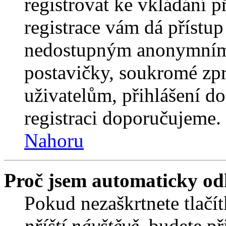
registrovat ke vkládání 
registrace vám dá přístu
nedostupným anonymním 
postavičky, soukromé zpr
uživatelům, přihlášení do
registraci doporučujeme. 
Nahoru
Proč jsem automaticky od
Pokud nezaškrtnete tlačí
příští návštěvě
, budete př