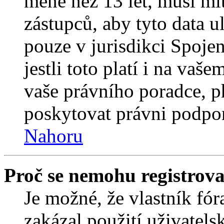
méně než 13 let, musí mí
zástupců, aby tyto data u
pouze v jurisdikci Spojený
jestli toto platí i na va
vaše právního poradce,
poskytovat právni podpo
Nahoru
Proč se nemohu registrova
Je možné, že vlastník fór
zakázal použití uživatelsk