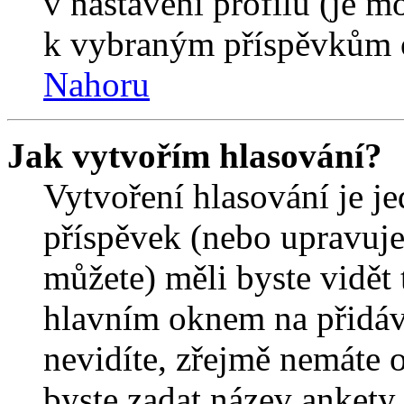
v nastavení profilu (je 
k vybraným příspěvkům o
Nahoru
Jak vytvořím hlasování?
Vytvoření hlasování je j
příspěvek (nebo upravuje
můžete) měli byste vidět 
hlavním oknem na přidáv
nevidíte, zřejmě nemáte 
byste zadat název ankety