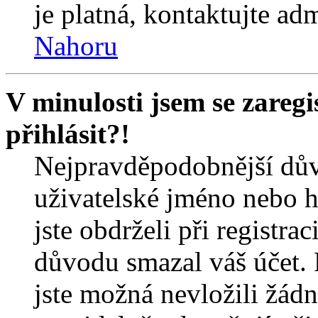
je platná, kontaktujte ad
Nahoru
V minulosti jsem se zareg
přihlásit?!
Nejpravděpodobnější dův
uživatelské jméno nebo he
jste obdrželi při registra
důvodu smazal váš účet. 
jste možná nevložili žádn