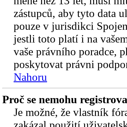
méně než 13 let, musí mí
zástupců, aby tyto data u
pouze v jurisdikci Spojený
jestli toto platí i na va
vaše právního poradce,
poskytovat právni podpo
Nahoru
Proč se nemohu registrova
Je možné, že vlastník fór
zakázal použití uživatelsk