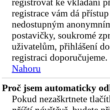
registrovat ke vkládání 
registrace vám dá přístu
nedostupným anonymním 
postavičky, soukromé zpr
uživatelům, přihlášení do
registraci doporučujeme. 
Nahoru
Proč jsem automaticky od
Pokud nezaškrtnete tlačí
příští návštěvě
, budete př