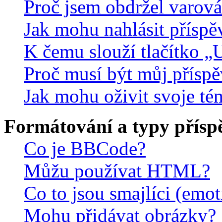
Proč jsem obdržel varová
Jak mohu nahlásit přísp
K čemu slouží tlačítko „U
Proč musí být můj přísp
Jak mohu oživit svoje té
Formátování a typy přísp
Co je BBCode?
Můžu používat HTML?
Co to jsou smajlíci (emo
Mohu přidávat obrázky?