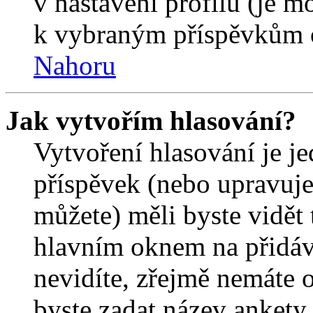
v nastavení profilu (je 
k vybraným příspěvkům o
Nahoru
Jak vytvořím hlasování?
Vytvoření hlasování je j
příspěvek (nebo upravuje
můžete) měli byste vidět 
hlavním oknem na přidáv
nevidíte, zřejmě nemáte 
byste zadat název ankety