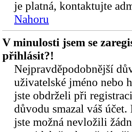
je platná, kontaktujte ad
Nahoru
V minulosti jsem se zareg
přihlásit?!
Nejpravděpodobnější dův
uživatelské jméno nebo he
jste obdrželi při registra
důvodu smazal váš účet. 
jste možná nevložili žádn