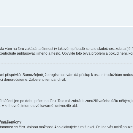
 Byla vám na fóru zakázána činnost (v takovém případě se tato skutečnost zobrazí)? 
vu zkontrolujte přihlašovací jméno a heslo. Obvykle toto bývá problém a pokud není, 
vkládání příspěvků. Samozřejmě, že registrace vám dá přístup k ostatním službám ne
aci doporučujeme. Zabere to jen pár chvil.
řihlášeni jen po dobu práce na fóru. Toto má zabránit zneužití vašeho účtu někým jiný
v knihovně, internetové kavárně, univerzitě atd.
přihlášených?
ítomnost na fóru
. Volbou možnosti
Ano
aktivujete tuto funkci. Online vás uvidí pouz