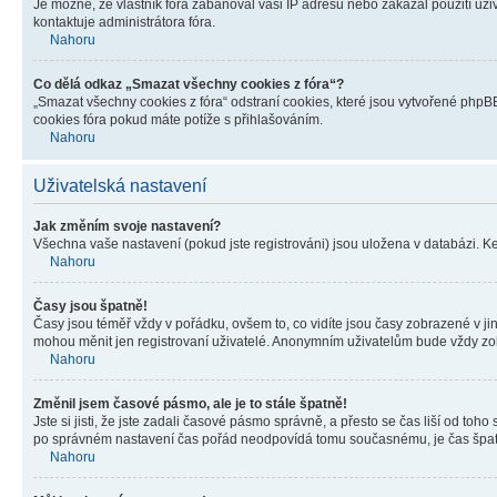
Je možné, že vlastník fóra zabanoval vaši IP adresu nebo zakázal použití uživ
kontaktuje administrátora fóra.
Nahoru
Co dělá odkaz „Smazat všechny cookies z fóra“?
„Smazat všechny cookies z fóra“ odstraní cookies, které jsou vytvořené phpBB
cookies fóra pokud máte potíže s přihlašováním.
Nahoru
Uživatelská nastavení
Jak změním svoje nastavení?
Všechna vaše nastavení (pokud jste registrováni) jsou uložena v databázi. K
Nahoru
Časy jsou špatně!
Časy jsou téměř vždy v pořádku, ovšem to, co vidíte jsou časy zobrazené v j
mohou měnit jen registrovaní uživatelé. Anonymním uživatelům bude vždy zo
Nahoru
Změnil jsem časové pásmo, ale je to stále špatně!
Jste si jisti, že jste zadali časové pásmo správně, a přesto se čas liší od 
po správném nastavení čas pořád neodpovídá tomu současnému, je čas špatn
Nahoru