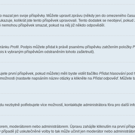
o mazat jen svoje příspěvky. Můžete upravit zprávu (někdy jen do omezeného času p
 ukazuje, kolikrát jste tento příspěvek upravovali. Tento dodatek se neobjeví, pok
telé nemohou příspěvek smazat, pokud na něj již někdo odpověděl.
stránku
Profil
. Podpis můžete přidat k právě psanému příspěvku zatržením položky
P
dpis k vybraným příspěvkům odstraněním tohoto zaškrtnutí).
ete první příspěvek, pokud můžete) měli byste vidět tlačítko
Přidat hlasování
pod h
ě možnosti (nastavte napsáním název otázky a klikněte na
Přidat odpověď
. Můžete 
u nezbytně potřebujete více možností, kontaktujte administrátora fóra pro další in
orem, moderátorem nebo administrátorem. Úpravu zahájíte kliknutím na první příspě
případě již uskutečněné volby to tak může učinit jen moderátor nebo administrátor