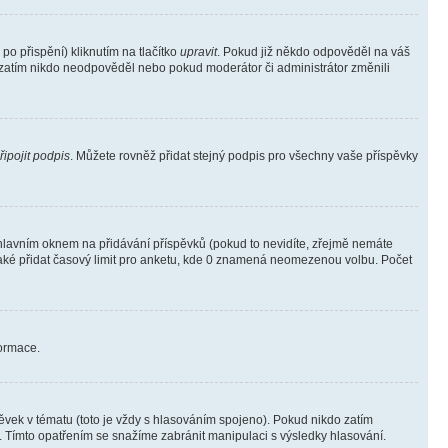
o přispění) kliknutím na tlačítko
upravit
. Pokud již někdo odpověděl na váš
ud zatím nikdo neodpověděl nebo pokud moderátor či administrátor změnili
řipojit podpis
. Můžete rovněž přidat stejný podpis pro všechny vaše příspěvky
lavním oknem na přidávání příspěvků (pokud to nevidíte, zřejmě nemáte
také přidat časový limit pro anketu, kde 0 znamená neomezenou volbu. Počet
formace.
vek v tématu (toto je vždy s hlasováním spojeno). Pokud nikdo zatím
. Tímto opatřením se snažíme zabránit manipulaci s výsledky hlasování.