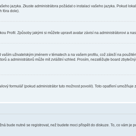
vašeho jazyka. Zkuste administrátora požádat o instalaci vašeho jazyka. Pokud loka
 fóra dole).
u Profil. Způsoby jakými si můžete upravit avatar závisí na administrátorovi a na
 vaším uživatelským jménem v tématech a na vašem profilu, což záleží na použitém
rátorů a administrátorů může mít zvláštní vzhled. Prosím, nezatěžujte board zbytečn
lový formulář (pokud administrátor tuto možnost povolil). Toto opatření umožňuje 
žná bude nutné se registrovat, než budete moci přispět do diskuze. To, co vám je 