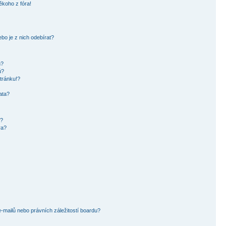
ěkoho z fóra!
bo je z nich odebírat?
h?
ů?
tránku!?
ata?
i?
ra?
mailů nebo právních záležitostí boardu?