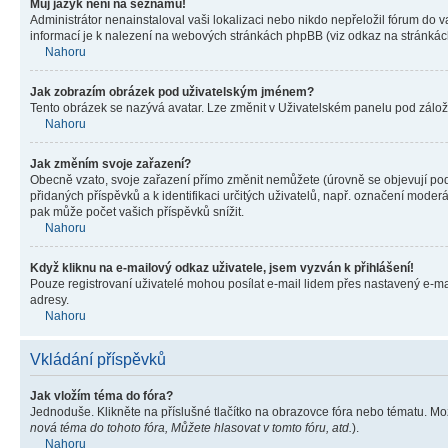
Můj jazyk není na seznamu!
Administrátor nenainstaloval vaši lokalizaci nebo nikdo nepřeložil fórum do 
informací je k nalezení na webových stránkách phpBB (viz odkaz na stránkách
Nahoru
Jak zobrazím obrázek pod uživatelským jménem?
Tento obrázek se nazývá avatar. Lze změnit v Uživatelském panelu pod záložko
Nahoru
Jak změním svoje zařazení?
Obecně vzato, svoje zařazení přímo změnit nemůžete (úrovně se objevují pod
přidaných příspěvků a k identifikaci určitých uživatelů, např. označení mode
pak může počet vašich příspěvků snížit.
Nahoru
Když kliknu na e-mailový odkaz uživatele, jsem vyzván k přihlášení!
Pouze registrovaní uživatelé mohou posílat e-mail lidem přes nastavený e-mai
adresy.
Nahoru
Vkládání příspěvků
Jak vložím téma do fóra?
Jednoduše. Klikněte na příslušné tlačítko na obrazovce fóra nebo tématu. Mo
nová téma do tohoto fóra, Můžete hlasovat v tomto fóru, atd.
).
Nahoru