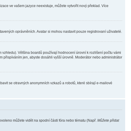
lizace ve vašem jazyce neexistuje, můžete vytvořit nový překlad. Více
stavených oprávněních. Avatar si mohou nastavit pouze registrovaní uživatelé.
 vzhledu). Většina boardů používají hodnocení úrovní k rozlišení počtu vámi
ým přispíváním jen, abyste dosáhli vyšší úrovně. Moderátor nebo administrátor
zbavit se otravných anonymních vzkazů a robotů, které sbírají e-mailové
povoleno můžete vidět na spodní části fóra nebo tématu (Např.
Můžete přidat