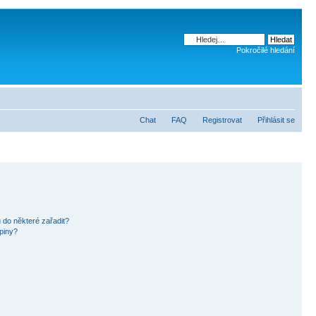
Pokročilé hledání
Chat
FAQ
Registrovat
Přihlásit se
 do některé zařadit?
piny?