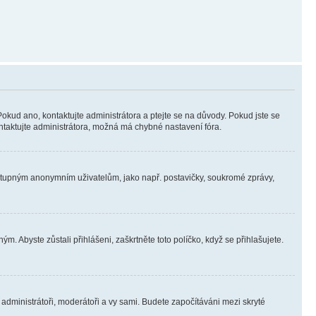
Pokud ano, kontaktujte administrátora a ptejte se na důvody. Pokud jste se
kontaktujte administrátora, možná má chybné nastavení fóra.
dostupným anonymním uživatelům, jako např. postavičky, soukromé zprávy,
m. Abyste zůstali přihlášeni, zaškrtněte toto políčko, když se přihlašujete.
e administrátoři, moderátoři a vy sami. Budete započítáváni mezi skryté