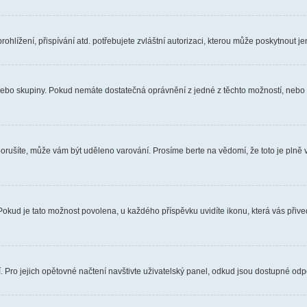
hlížení, přispívání atd. potřebujete zvláštní autorizaci, kterou může poskytnout jen
, nebo skupiny. Pokud nemáte dostatečná oprávnění z jedné z těchto možností, nebo n
e porušíte, může vám být uděleno varování. Prosíme berte na vědomí, že toto je pl
 Pokud je tato možnost povolena, u každého příspěvku uvidíte ikonu, která vás přiv
Pro jejich opětovné načtení navštivte uživatelský panel, odkud jsou dostupné odpo