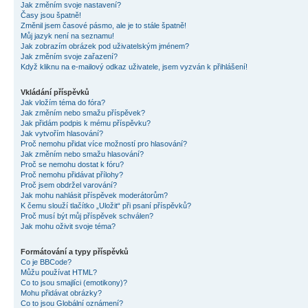
Jak změním svoje nastavení?
Časy jsou špatně!
Změnil jsem časové pásmo, ale je to stále špatně!
Můj jazyk není na seznamu!
Jak zobrazím obrázek pod uživatelským jménem?
Jak změním svoje zařazení?
Když kliknu na e-mailový odkaz uživatele, jsem vyzván k přihlášení!
Vkládání příspěvků
Jak vložím téma do fóra?
Jak změním nebo smažu příspěvek?
Jak přidám podpis k mému příspěvku?
Jak vytvořím hlasování?
Proč nemohu přidat více možností pro hlasování?
Jak změním nebo smažu hlasování?
Proč se nemohu dostat k fóru?
Proč nemohu přidávat přílohy?
Proč jsem obdržel varování?
Jak mohu nahlásit příspěvek moderátorům?
K čemu slouží tlačítko „Uložit“ při psaní příspěvků?
Proč musí být můj příspěvek schválen?
Jak mohu oživit svoje téma?
Formátování a typy příspěvků
Co je BBCode?
Můžu používat HTML?
Co to jsou smajlíci (emotikony)?
Mohu přidávat obrázky?
Co to jsou Globální oznámení?