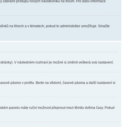
aby zabranil přístupu nových návštěvníků na fórum. Pro další informace
íspěvků na fórech a v tématech, pokud to administrátor umožňuje. Smažte
i stránky). V následném rozhraní je možné si změnit veškerá svá nastavení.
časové pásmo v profilu. Berte na vědomí, časové pásma a další nastavení si
ivatelském panelu máte ruční možnost přepnout mezi těmito dvěma časy. Pokud