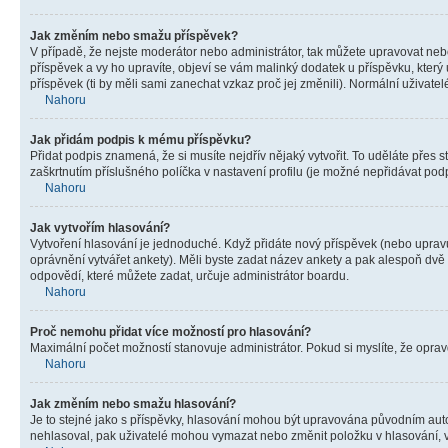
Jak změním nebo smažu příspěvek?
V případě, že nejste moderátor nebo administrátor, tak můžete upravovat neb
příspěvek a vy ho upravíte, objeví se vám malinký dodatek u příspěvku, který
příspěvek (ti by měli sami zanechat vzkaz proč jej změnili). Normální uživa
Nahoru
Jak přidám podpis k mému příspěvku?
Přidat podpis znamená, že si musíte nejdřív nějaký vytvořit. To uděláte přes 
zaškrtnutím příslušného políčka v nastavení profilu (je možné nepřidávat po
Nahoru
Jak vytvořím hlasování?
Vytvoření hlasování je jednoduché. Když přidáte nový příspěvek (nebo upravuj
oprávnění vytvářet ankety). Měli byste zadat název ankety a pak alespoň dv
odpovědí, které můžete zadat, určuje administrátor boardu.
Nahoru
Proč nemohu přidat více možností pro hlasování?
Maximální počet možností stanovuje administrátor. Pokud si myslíte, že opravd
Nahoru
Jak změním nebo smažu hlasování?
Je to stejné jako s příspěvky, hlasování mohou být upravována původním aut
nehlasoval, pak uživatelé mohou vymazat nebo změnit položku v hlasování, v 