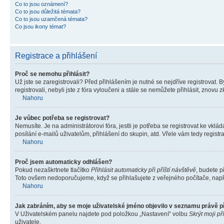
Co to jsou oznámení?
Co to jsou důležitá témata?
Co to jsou uzamčená témata?
Co jsou ikony témat?
Registrace a přihlášení
Proč se nemohu přihlásit?
Už jste se zaregistrovali? Před přihlášením je nutné se nejdříve registrovat.
registrovali, nebyli jste z fóra vyloučeni a stále se nemůžete přihlásit, zno
Nahoru
Je vůbec potřeba se registrovat?
Nemusíte. Je na administrátorovi fóra, jestli je potřeba se registrovat ke 
posílání e-mailů uživatelům, přihlášení do skupin, atd. Vřele vám tedy registr
Nahoru
Proč jsem automaticky odhlášen?
Pokud nezaškrtnete tlačítko
Přihlásit automaticky při příští návštěvě
, budete p
Toto ovšem nedoporučujeme, když se přihlašujete z veřejného počítače, např. 
Nahoru
Jak zabráním, aby se moje uživatelské jméno objevilo v seznamu právě 
V Uživatelském panelu najdete pod položkou „Nastavení“ volbu
Skrýt moji př
uživatele.