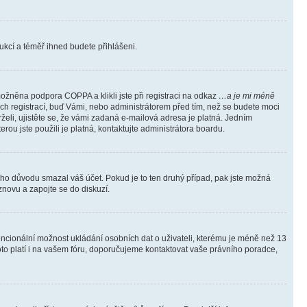
trukcí a téměř ihned budete přihlášeni.
ožněna podpora COPPA a klikli jste při registraci na odkaz
…a je mi méně
ých registrací, buď Vámi, nebo administrátorem před tím, než se budete moci
rželi, ujistěte se, že vámi zadaná e-mailová adresa je platná. Jedním
terou jste použili je platná, kontaktujte administrátora boardu.
kého důvodu smazal váš účet. Pokud je to ten druhý případ, pak jste možná
 znovu a zapojte se do diskuzí.
tencionální možnost ukládání osobních dat o uživateli, kterému je méně než 13
i toto platí i na vašem fóru, doporučujeme kontaktovat vaše právního poradce,