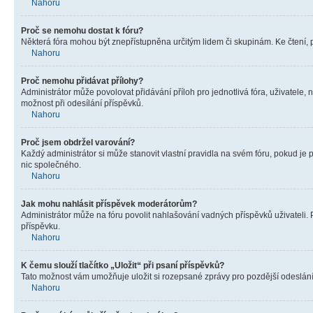
Nahoru
Proč se nemohu dostat k fóru?
Některá fóra mohou být znepřístupněna určitým lidem či skupinám. Ke čtení, pro
Nahoru
Proč nemohu přidávat přílohy?
Administrátor může povolovat přidávání příloh pro jednotlivá fóra, uživatele
možnost při odesílání příspěvků.
Nahoru
Proč jsem obdržel varování?
Každý administrátor si může stanovit vlastní pravidla na svém fóru, pokud j
nic společného.
Nahoru
Jak mohu nahlásit příspěvek moderátorům?
Administrátor může na fóru povolit nahlašování vadných příspěvků uživateli.
příspěvku.
Nahoru
K čemu slouží tlačítko „Uložit“ při psaní příspěvků?
Tato možnost vám umožňuje uložit si rozepsané zprávy pro pozdější odeslání. 
Nahoru