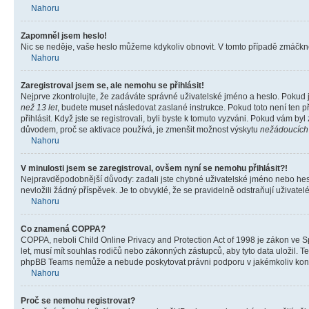
Nahoru
Zapomněl jsem heslo!
Nic se neděje, vaše heslo můžeme kdykoliv obnovit. V tomto případě zmáčknět
Nahoru
Zaregistroval jsem se, ale nemohu se přihlásit!
Nejprve zkontrolujte, že zadáváte správné uživatelské jméno a heslo. Pokud 
než 13 let
, budete muset následovat zaslané instrukce. Pokud toto není ten p
přihlásit. Když jste se registrovali, byli byste k tomuto vyzváni. Pokud vám b
důvodem, proč se aktivace používá, je zmenšit možnost výskytu
nežádoucích
Nahoru
V minulosti jsem se zaregistroval, ovšem nyní se nemohu přihlásit?!
Nejpravděpodobnější důvody: zadali jste chybné uživatelské jméno nebo heslo 
nevložili žádný příspěvek. Je to obvyklé, že se pravidelně odstraňují uživatelé
Nahoru
Co znamená COPPA?
COPPA, neboli Child Online Privacy and Protection Act of 1998 je zákon ve Sp
let, musí mít souhlas rodičů nebo zákonných zástupců, aby tyto data uložil. Te
phpBB Teams nemůže a nebude poskytovat právni podporu v jakémkoliv kont
Nahoru
Proč se nemohu registrovat?