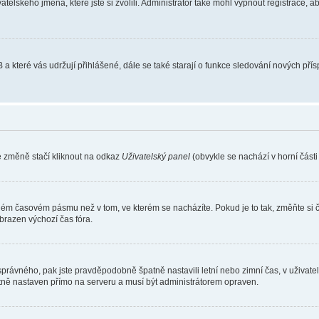
atelského jména, které jste si zvolili. Administrátor také mohl vypnout registrace, 
 a které vás udržují přihlášené, dále se také starají o funkce sledování nových př
e změně stačí kliknout na odkaz
Uživatelský panel
(obvykle se nachází v horní část
iném časovém pásmu než v tom, ve kterém se nacházíte. Pokud je to tak, změňte si 
brazen výchozí čas fóra.
toho správného, pak jste pravděpodobně špatně nastavili letní nebo zimní čas, v už
ě nastaven přímo na serveru a musí být administrátorem opraven.