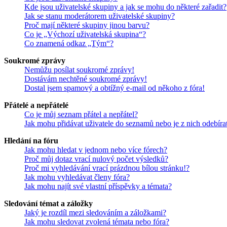
Kde jsou uživatelské skupiny a jak se mohu do některé zařadit?
Jak se stanu moderátorem uživatelské skupiny?
Proč mají některé skupiny jinou barvu?
Co je „Výchozí uživatelská skupina“?
Co znamená odkaz „Tým“?
Soukromé zprávy
Nemůžu posílat soukromé zprávy!
Dostávám nechtěné soukromé zprávy!
Dostal jsem spamový a obtížný e-mail od někoho z fóra!
Přátelé a nepřátelé
Co je můj seznam přátel a nepřátel?
Jak mohu přidávat uživatele do seznamů nebo je z nich odebíra
Hledání na fóru
Jak mohu hledat v jednom nebo více fórech?
Proč můj dotaz vrací nulový počet výsledků?
Proč mi vyhledávání vrací prázdnou bílou stránku!?
Jak mohu vyhledávat členy fóra?
Jak mohu najít své vlastní příspěvky a témata?
Sledování témat a záložky
Jaký je rozdíl mezi sledováním a záložkami?
Jak mohu sledovat zvolená témata nebo fóra?