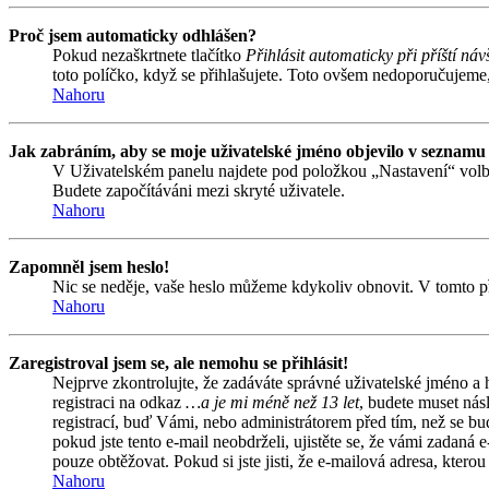
Proč jsem automaticky odhlášen?
Pokud nezaškrtnete tlačítko
Přihlásit automaticky při příští náv
toto políčko, když se přihlašujete. Toto ovšem nedoporučujeme, 
Nahoru
Jak zabráním, aby se moje uživatelské jméno objevilo v seznamu
V Uživatelském panelu najdete pod položkou „Nastavení“ vol
Budete započítáváni mezi skryté uživatele.
Nahoru
Zapomněl jsem heslo!
Nic se neděje, vaše heslo můžeme kdykoliv obnovit. V tomto př
Nahoru
Zaregistroval jsem se, ale nemohu se přihlásit!
Nejprve zkontrolujte, že zadáváte správné uživatelské jméno a
registraci na odkaz
…a je mi méně než 13 let
, budete muset nás
registrací, buď Vámi, nebo administrátorem před tím, než se bud
pokud jste tento e-mail neobdrželi, ujistěte se, že vámi zadan
pouze obtěžovat. Pokud si jste jisti, že e-mailová adresa, kterou 
Nahoru