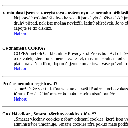
V minulosti jsem se zaregistroval, ovšem nyní se nemohu přihlási
Nejpravděpodobnější důvody: zadali jste chybné uživatelské jmén
druhý případ, pak jste možná nevložili žádný příspěvek. Je to ob
zapojte se do diskuzí.
Nahoru
Co znamená COPPA?
COPPA, neboli Child Online Privacy and Protection Act of 1998
o uživateli, kterému je méně než 13 let, musí mít souhlas rodičů 
platí i na vašem fóru, doporučujeme kontaktovat vaše právní
Nahoru
Proč se nemohu registrovat?
Je možné, že vlastník fóra zabanoval vaši IP adresu nebo zakáza
fórum. Pro další informace kontaktuje administrátora fóra.
Nahoru
Co dělá odkaz „Smazat všechny cookies z fóra“?
„Smazat všechny cookies z fóra“ odstraní cookies, které jsou v
administrátor umožňuje. Smažte cookies fóra pokud máte potíže