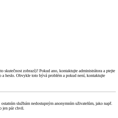
ato skutečnost zobrazí)? Pokud ano, kontaktujte administrátora a ptejte
éno a heslo. Obvykle toto bývá problém a pokud není, kontaktujte
tup k ostatním službám nedostupným anonymním uživatelům, jako např.
 jen pár chvil.