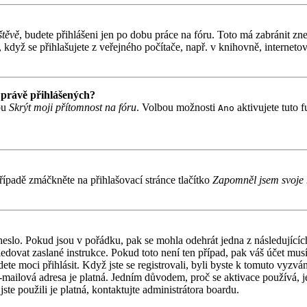
štěvě
, budete přihlášeni jen po dobu práce na fóru. Toto má zabránit zne
když se přihlašujete z veřejného počítače, např. v knihovně, internetov
 právě přihlášených?
bu
Skrýt moji přítomnost na fóru
. Volbou možnosti
aktivujete tuto 
Ano
ípadě zmáčkněte na přihlašovací stránce tlačítko
Zapomněl jsem svoje 
 heslo. Pokud jsou v pořádku, pak se mohla odehrát jedna z následujíc
ledovat zaslané instrukce. Pokud toto není ten případ, pak váš účet mu
ete moci přihlásit. Když jste se registrovali, byli byste k tomuto vyzv
á e-mailová adresa je platná. Jedním důvodem, proč se aktivace používá,
jste použili je platná, kontaktujte administrátora boardu.