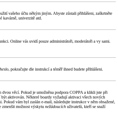
užití vašeho účtu někým jiným. Abyste zůstali přihlášeni, zaškrtněte
é kavárně, univerzitě atd.
funkci. Online vás uvidí pouze administrátoři, moderátoři a vy sami.
heslo
, pokračujte dle instrukcí a téměř ihned budete přihlášeni.
ích dvou věcí. Pokud je umožněna podpora COPPA a klikli jste při
sí být aktivován. Některé boardy vyžadují aktivaci všech nových
áni. Pokud vám byl zaslán e-mail, následujte instrukce v něm obsažené,
 je zmenšit možnost výskytu
nežádoucích
uživatelů, kteří se snaží