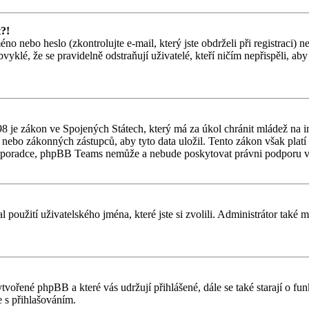
t?!
o nebo heslo (zkontrolujte e-mail, který jste obdrželi při registraci) 
vyklé, že se pravidelně odstraňují uživatelé, kteří ničím nepřispěli, ab
 je zákon ve Spojených Státech, který má za úkol chránit mládež na in
nebo zákonných zástupců, aby tyto data uložil. Tento zákon však platí po
ho poradce, phpBB Teams nemůže a nebude poskytovat právni podporu v
l použití uživatelského jména, které jste si zvolili. Administrátor také
ytvořené phpBB a které vás udržují přihlášené, dále se také starají o f
 s přihlašováním.