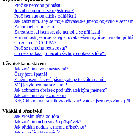
Proč se nemohu přihlásit?
Je vůbec potřeba se registrovat?
Proč jsem automaticky odhlášen?
Jak zabráním, aby se moje uživatelské jméno objevilo v sezna
Zapomněl jsem heslo!
Zaregistroval jsem se, ale nemohu se přihlásit!
V minulosti jsem se zaregistroval, ovšem nyní se nemohu přihlá
Co znamená COPPA?
Proč se nemohu registrovat?
Co dělá odkaz „Smazat všechny cookies z fóra“?
Uživatelská nastavení
Jak změním svoje nastavení?
Časy jsou špatně!
Změnil jsem časové pásmo, ale je to stále špatně!
Můj jazyk není na seznamu!
Jak zobrazím obrázek pod uživatelským jménem?
Jak změním svoje zařazení?
Když kliknu na e-mailový odkaz uživatele, jsem vyzván k přihl
Vkládání příspěvků
Jak vložím téma do fóra?
Jak změním nebo smažu příspěvek?
Jak přidám podpis k mému příspěvku?
Jak vytvořím hlasování?