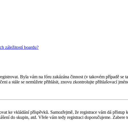
h záležitostí boardu?
 registrovat. Byla vám na fóru zakázána činnost (v takovém případě se t
oučeni a stále se nemůžete přihlásit, znovu zkontrolujte přihlašovací jm
gistrovat ke vkládání příspěvků. Samozřejmě, že registrace vám dá přís
ášení do skupin, atd. Vřele vám tedy registraci doporučujeme. Zabere to