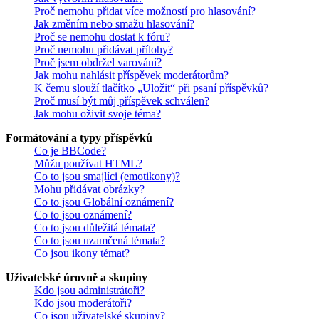
Proč nemohu přidat více možností pro hlasování?
Jak změním nebo smažu hlasování?
Proč se nemohu dostat k fóru?
Proč nemohu přidávat přílohy?
Proč jsem obdržel varování?
Jak mohu nahlásit příspěvek moderátorům?
K čemu slouží tlačítko „Uložit“ při psaní příspěvků?
Proč musí být můj příspěvek schválen?
Jak mohu oživit svoje téma?
Formátování a typy příspěvků
Co je BBCode?
Můžu používat HTML?
Co to jsou smajlíci (emotikony)?
Mohu přidávat obrázky?
Co to jsou Globální oznámení?
Co to jsou oznámení?
Co to jsou důležitá témata?
Co to jsou uzamčená témata?
Co jsou ikony témat?
Uživatelské úrovně a skupiny
Kdo jsou administrátoři?
Kdo jsou moderátoři?
Co jsou uživatelské skupiny?