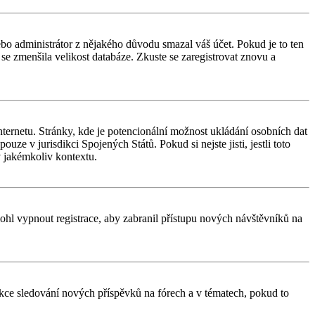
nebo administrátor z nějakého důvodu smazal váš účet. Pokud je to ten
y se zmenšila velikost databáze. Zkuste se zaregistrovat znovu a
ternetu. Stránky, kde je potencionální možnost ukládání osobních dat
uze v jurisdikci Spojených Států. Pokud si nejste jisti, jestli toto
 jakémkoliv kontextu.
 mohl vypnout registrace, aby zabranil přístupu nových návštěvníků na
unkce sledování nových příspěvků na fórech a v tématech, pokud to