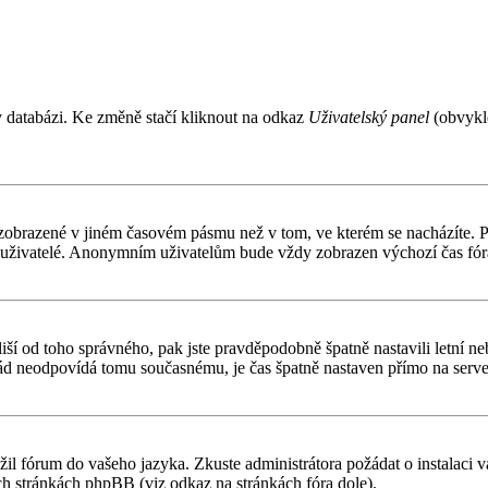
v databázi. Ke změně stačí kliknout na odkaz
Uživatelský panel
(obvykle
 zobrazené v jiném časovém pásmu než v tom, ve kterém se nacházíte. Po
í uživatelé. Anonymním uživatelům bude vždy zobrazen výchozí čas fór
čas liší od toho správného, pak jste pravděpodobně špatně nastavili letn
d neodpovídá tomu současnému, je čas špatně nastaven přímo na serve
ožil fórum do vašeho jazyka. Zkuste administrátora požádat o instalaci
ch stránkách phpBB (viz odkaz na stránkách fóra dole).