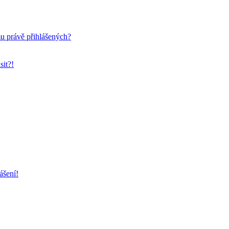
mu právě přihlášených?
sit?!
ášení!