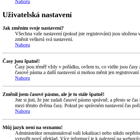
Nahoru
Uživatelská nastavení
Jak změním svoje nastavení?
Všechna vaše nastavení (pokud jste registrováni) jsou uložena 
změnit veškerá svá nastavení.
Nahoru
Časy jsou špatně!
Časy jsou téměř vždy v pořádku, ovšem to, co vidíte jsou časy
časové pásma a další nastavení si mohou měnit jen registrovan
Nahoru
Změnil jsem časové pásmo, ale je to stále špatně!
Jste si jisti, že jste zadali časové pásmo správně, a přesto se 
mezi těmito dvěma časy. Pokud po správném nastavení čas pořá
Nahoru
Můj jazyk není na seznamu!
Administrátor nenainstaloval vaši lokalizaci nebo nikdo nepřel
vytvořit nový překlad. Více informací je k nalezení na webový