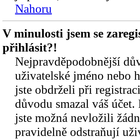
Nahoru
V minulosti jsem se zareg
přihlásit?!
Nejpravděpodobnější dův
uživatelské jméno nebo he
jste obdrželi při registra
důvodu smazal váš účet. 
jste možná nevložili žádn
pravidelně odstraňují uživ