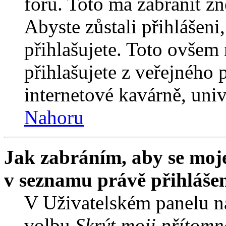
fóru. Toto má zabránit z
Abyste zůstali přihlášeni,
přihlašujete. Toto ovšem
přihlašujete z veřejného 
internetové kavárně, univ
Nahoru
Jak zabráním, aby se moje
v seznamu právě přihláše
V Uživatelském panelu n
volbu
Skrýt moji přítomn