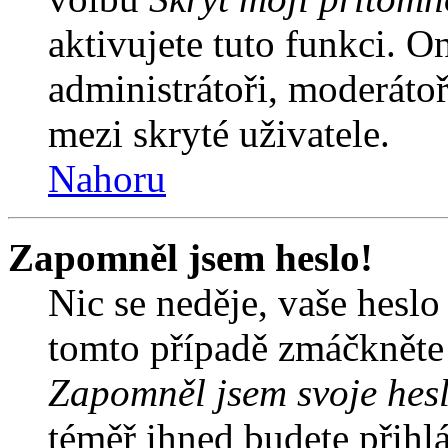
aktivujete tuto funkci. O
administrátoři, moderátoř
mezi skryté uživatele.
Nahoru
Zapomněl jsem heslo!
Nic se neděje, vaše hesl
tomto případě zmáčkněte n
Zapomněl jsem svoje hes
téměř ihned budete přihlá