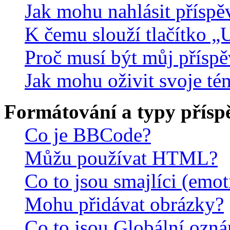
Jak mohu nahlásit přísp
K čemu slouží tlačítko „U
Proč musí být můj přísp
Jak mohu oživit svoje té
Formátování a typy přísp
Co je BBCode?
Můžu používat HTML?
Co to jsou smajlíci (emo
Mohu přidávat obrázky?
Co to jsou Globální ozn