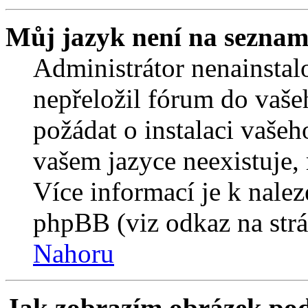
Můj jazyk není na seznam
Administrátor nenainstalo
nepřeložil fórum do vaše
požádat o instalaci vašeh
vašem jazyce neexistuje,
Více informací je k nale
phpBB (viz odkaz na strá
Nahoru
Jak zobrazím obrázek po