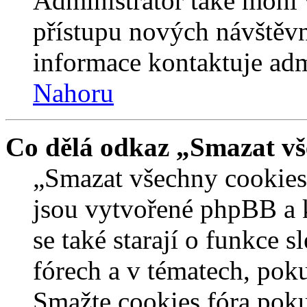
Administrátor také mohl 
přístupu nových návštěvn
informace kontaktuje admi
Nahoru
Co dělá odkaz „Smazat vš
„Smazat všechny cookies 
jsou vytvořené phpBB a kt
se také starají o funkce 
fórech a v tématech, pok
Smažte cookies fóra poku