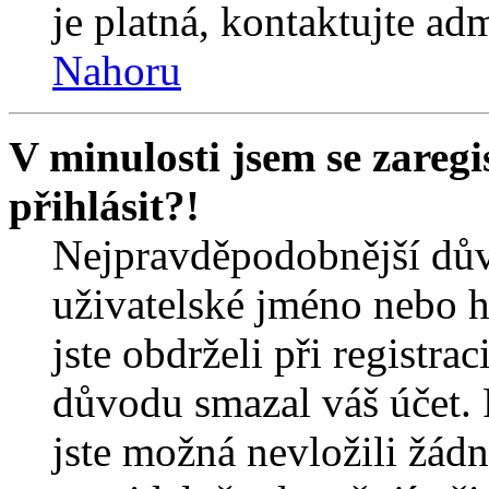
je platná, kontaktujte ad
Nahoru
V minulosti jsem se zareg
přihlásit?!
Nejpravděpodobnější dův
uživatelské jméno nebo he
jste obdrželi při registra
důvodu smazal váš účet. 
jste možná nevložili žádn