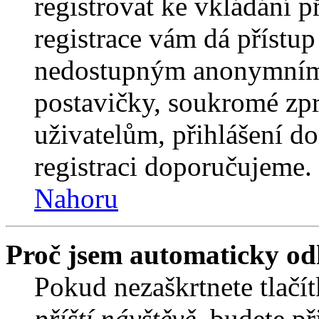
registrovat ke vkládání 
registrace vám dá přístu
nedostupným anonymním 
postavičky, soukromé zpr
uživatelům, přihlášení do
registraci doporučujeme. 
Nahoru
Proč jsem automaticky od
Pokud nezaškrtnete tlačí
příští návštěvě
, budete př