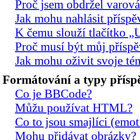
Proč jsem obdržel varová
Jak mohu nahlásit přísp
K čemu slouží tlačítko „U
Proč musí být můj přísp
Jak mohu oživit svoje té
Formátování a typy přísp
Co je BBCode?
Můžu používat HTML?
Co to jsou smajlíci (emo
Mohu přidávat obrázky?