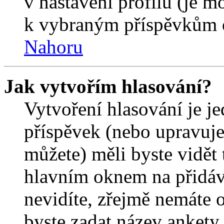
v nastavení profilu (je 
k vybraným příspěvkům o
Nahoru
Jak vytvořím hlasování?
Vytvoření hlasování je j
příspěvek (nebo upravuje
můžete) měli byste vidět 
hlavním oknem na přidáv
nevidíte, zřejmě nemáte 
byste zadat název ankety