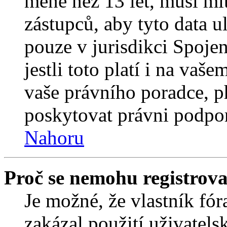
méně než 13 let, musí mí
zástupců, aby tyto data u
pouze v jurisdikci Spojený
jestli toto platí i na va
vaše právního poradce,
poskytovat právni podpo
Nahoru
Proč se nemohu registrova
Je možné, že vlastník fór
zakázal použití uživatelsk